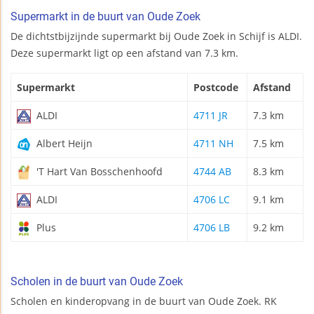
Supermarkt in de buurt van Oude Zoek
De dichtstbijzijnde supermarkt bij Oude Zoek in Schijf is ALDI.
Deze supermarkt ligt op een afstand van 7.3 km.
Supermarkt
Postcode
Afstand
ALDI
4711 JR
7.3 km
Albert Heijn
4711 NH
7.5 km
'T Hart Van Bosschenhoofd
4744 AB
8.3 km
ALDI
4706 LC
9.1 km
Plus
4706 LB
9.2 km
Scholen in de buurt van Oude Zoek
Scholen en kinderopvang in de buurt van Oude Zoek. RK