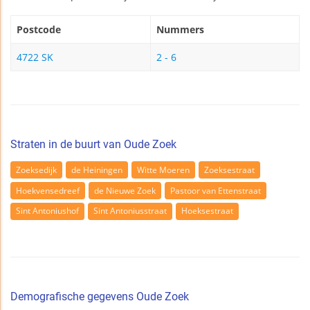
Postcode
Nummers
4722 SK
2 - 6
Straten in de buurt van Oude Zoek
Zoeksedijk
de Heiningen
Witte Moeren
Zoeksestraat
Hoekvensedreef
de Nieuwe Zoek
Pastoor van Ettenstraat
Sint Antoniushof
Sint Antoniusstraat
Hoeksestraat
Demografische gegevens Oude Zoek