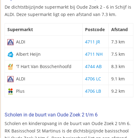
De dichtstbijzijnde supermarkt bij Oude Zoek 2 - 6 in Schijf is
ALDI. Deze supermarkt ligt op een afstand van 7.3 km.
Supermarkt
Postcode
Afstand
ALDI
4711 JR
7.3 km
Albert Heijn
4711 NH
7.5 km
'T Hart Van Bosschenhoofd
4744 AB
8.3 km
ALDI
4706 LC
9.1 km
Plus
4706 LB
9.2 km
Scholen in de buurt van Oude Zoek 2 t/m 6
Scholen en kinderopvang in de buurt van Oude Zoek 2 t/m 6.
RK Basisschool St Martinus is de dichtsbijzijnde basisschool