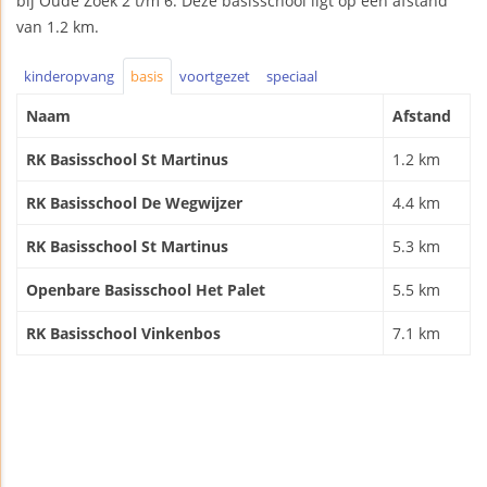
bij Oude Zoek 2 t/m 6. Deze basisschool ligt op een afstand
van 1.2 km.
kinderopvang
basis
voortgezet
speciaal
Naam
Afstand
RK Basisschool St Martinus
1.2 km
RK Basisschool De Wegwijzer
4.4 km
RK Basisschool St Martinus
5.3 km
Openbare Basisschool Het Palet
5.5 km
RK Basisschool Vinkenbos
7.1 km