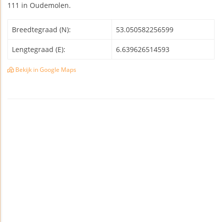
111 in Oudemolen.
Breedtegraad (N):
53.050582256599
Lengtegraad (E):
6.639626514593
Bekijk in Google Maps