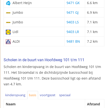
Albert Heijn
9471 GK
6.6 km
Jumbo
9471 GJ
6.9 km
Jumbo
9403 LS
7.1 km
Lidl
9403 LR
7.1 km
ALDI
9481 BN
7.2 km
Scholen in de buurt van Hoofdweg 101 t/m 111
Scholen en kinderopvang in de buurt van Hoofdweg 101 t/m
111. Het Stroomdal is de dichtsbijzijnde basisschool bij
Hoofdweg 101 t/m 111. Deze basisschool ligt op een afstand
van 4.7 km.
kinderopvang
basis
voortgezet
speciaal
Naam
Afstand