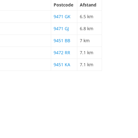
Postcode
Afstand
9471 GK
6.5 km
9471 GJ
6.8 km
9451 BB
7 km
9472 RR
7.1 km
9451 KA
7.1 km