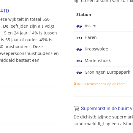
ligt op een afstand van 10.1
84TD
Station
ze wijk telt in totaal 550
Assen
e leeftijden zijn als volgt
n 15 en 24 jaar, 14% is tussen
Haren
is 65 jaar of ouder. 49% is
250 huishoudens. Deze
Kropswolde
 tweepersoonshuishoudens en
middeld bestaat een
Martenshoek
Groningen Europapark
Bekijk treinstations op de kaart
Supermarkt in de buurt 
De dichtstbijzijnde supermark
supermarkt ligt op een afsta