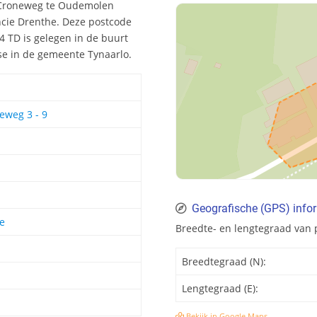
r Croneweg te Oudemolen
ncie Drenthe. Deze postcode
 TD is gelegen in de buurt
se in de gemeente Tynaarlo.
eweg 3 - 9
Geografische (GPS) info
e
Breedte- en lengtegraad van
Breedtegraad (N):
Lengtegraad (E):
Bekijk in Google Maps