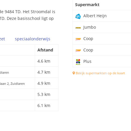
Supermarkt
e 9484 TD. Het Stroomdal is
Albert Heijn
TD. Deze basisschool ligt op
Jumbo
Coop
zet
speciaal
onderwijs
Afstand
Coop
4.6 km
Plus
4.7 km
dlaren
Bekijk supermarkten op de kaart
4.9 km
slaan 2, Zuidlaren
5.3 km
6.1 km