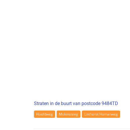
Straten in de buurt van postcode 9484TD
Hoofdweg
Molensteeg
Linthorst Homanweg