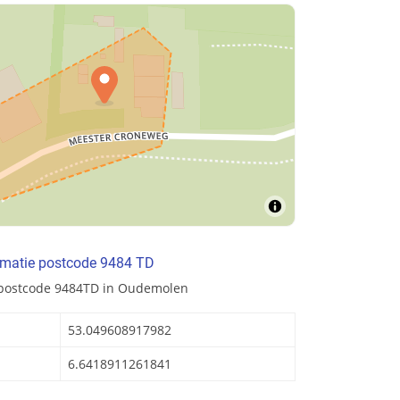
rmatie postcode 9484 TD
 postcode 9484TD in Oudemolen
53.049608917982
6.6418911261841