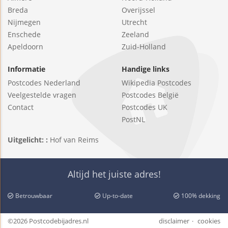
Breda
Overijssel
Nijmegen
Utrecht
Enschede
Zeeland
Apeldoorn
Zuid-Holland
Informatie
Handige links
Postcodes Nederland
Wikipedia Postcodes
Veelgestelde vragen
Postcodes België
Contact
Postcodes UK
PostNL
Uitgelicht: :
Hof van Reims
Altijd het juiste adres!
Betrouwbaar
Up-to-date
100% dekking
©2026 Postcodebijadres.nl
disclaimer
cookies