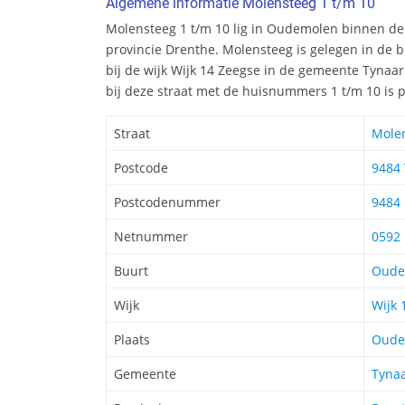
Algemene informatie Molensteeg 1 t/m 10
Molensteeg 1 t/m 10 lig in Oudemolen binnen de
provincie Drenthe. Molensteeg is gelegen in de
bij de wijk Wijk 14 Zeegse in de gemeente Tynaa
bij deze straat met de huisnummers 1 t/m 10 is 
Straat
Mole
Postcode
9484
Postcodenummer
9484
Netnummer
0592
Buurt
Oude
Wijk
Wijk 
Plaats
Oude
Gemeente
Tynaa