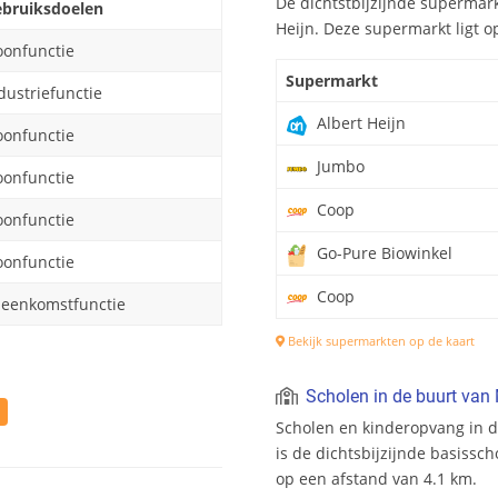
De dichtstbijzijnde supermark
bruiksdoelen
Heijn. Deze supermarkt ligt o
onfunctie
Supermarkt
dustriefunctie
Albert Heijn
onfunctie
Jumbo
onfunctie
Coop
onfunctie
Go-Pure Biowinkel
onfunctie
Coop
jeenkomstfunctie
Bekijk supermarkten op de kaart
Scholen in de buurt van
Scholen en kinderopvang in d
is de dichtsbijzijnde basissch
op een afstand van 4.1 km.