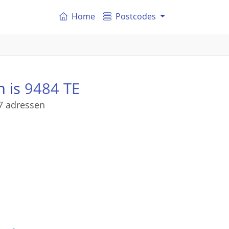
Home
Postcodes
n is
9484 TE
7 adressen