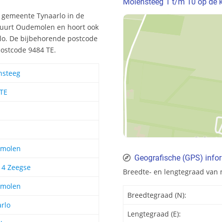
Molensteeg 1 t/m 10 op de 
 gemeente Tynaarlo in de
 buurt Oudemolen en hoort ook
rlo. De bijbehorende postcode
postcode 9484 TE.
nsteeg
 TE
molen
Geografische (GPS) info
14 Zeegse
Breedte- en lengtegraad van
molen
Breedtegraad (N):
rlo
Lengtegraad (E):