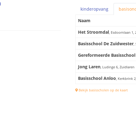
0
kinderopvang
basis
ond
Naam
Het Stroomdal
, Esdoornlaan 1, 
Basisschool De Zuidwester
,
Gereformeerde Basisschool 
Jong Laren
, Ludinge 6, Zuidlaren
Basisschool Anloo
, Kerkbrink 
Bekijk basisscholen op de kaart