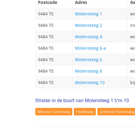
Postcode
Adres
Ge
9484 TE
Molensteeg 1
wo
9484 TE
Molensteeg 2
in
9484 TE
Molensteeg 4
wo
9484 TE
Molensteeg 6-a
wo
9484 TE
Molensteeg 6
wo
9484 TE
Molensteeg 8
wo
9484 TE
Molensteeg 10
bi
Straten in de buurt van Molensteeg 1 t/m 10
Meester Croneweg
Hoofdweg
Linthorst Homanweg