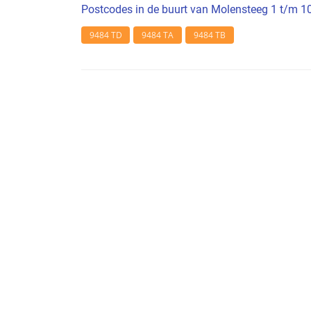
Postcodes in de buurt van Molensteeg 1 t/m 1
9484 TD
9484 TA
9484 TB