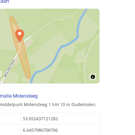
kaart
rmatie Molensteeg
 middelpunt Molensteeg 1 t/m 10 in Oudemolen.
53.052437121282
6.6457986708706