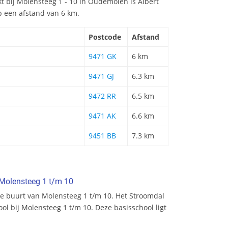
t bij Molensteeg 1 - 10 in Oudemolen is Albert
p een afstand van 6 km.
Postcode
Afstand
9471 GK
6 km
9471 GJ
6.3 km
9472 RR
6.5 km
9471 AK
6.6 km
9451 BB
7.3 km
 Molensteeg 1 t/m 10
e buurt van Molensteeg 1 t/m 10. Het Stroomdal
ool bij Molensteeg 1 t/m 10. Deze basisschool ligt