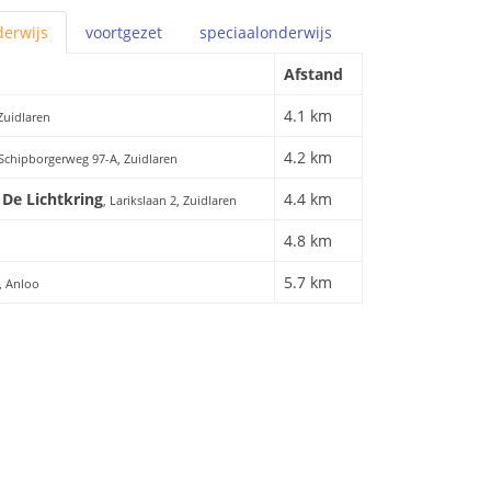
erwijs
voortgezet
speciaal
onderwijs
Afstand
4.1 km
Zuidlaren
4.2 km
 Schipborgerweg 97-A, Zuidlaren
De Lichtkring
4.4 km
, Larikslaan 2, Zuidlaren
4.8 km
5.7 km
2, Anloo