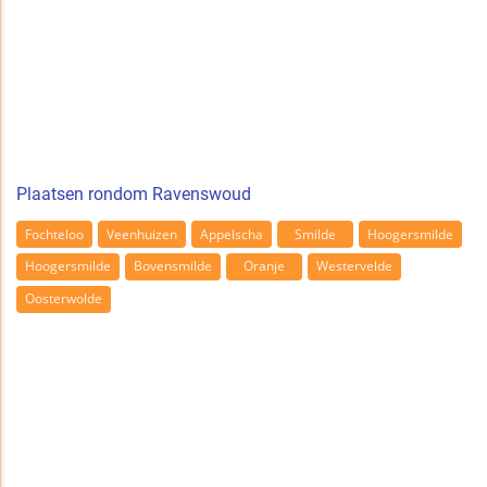
Plaatsen rondom Ravenswoud
Fochteloo
Veenhuizen
Appelscha
Smilde
Hoogersmilde
Hoogersmilde
Bovensmilde
Oranje
Westervelde
Oosterwolde