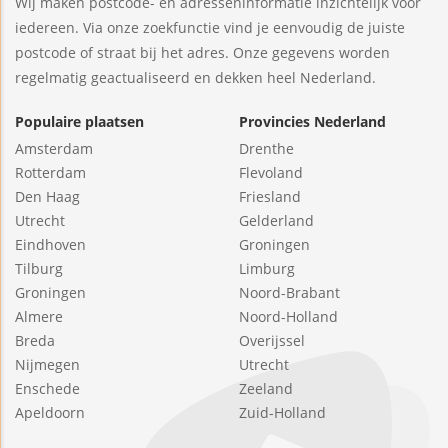
Wij maken postcode- en adresseninformatie inzichtelijk voor
iedereen. Via onze zoekfunctie vind je eenvoudig de juiste
postcode of straat bij het adres. Onze gegevens worden
regelmatig geactualiseerd en dekken heel Nederland.
Populaire plaatsen
Provincies Nederland
Amsterdam
Drenthe
Rotterdam
Flevoland
Den Haag
Friesland
Utrecht
Gelderland
Eindhoven
Groningen
Tilburg
Limburg
Groningen
Noord-Brabant
Almere
Noord-Holland
Breda
Overijssel
Nijmegen
Utrecht
Enschede
Zeeland
Apeldoorn
Zuid-Holland