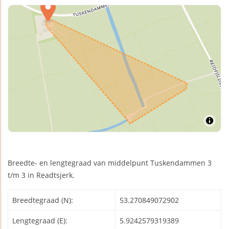
Breedte- en lengtegraad van middelpunt Tuskendammen 3
t/m 3 in Readtsjerk.
Breedtegraad (N):
53.270849072902
Lengtegraad (E):
5.9242579319389