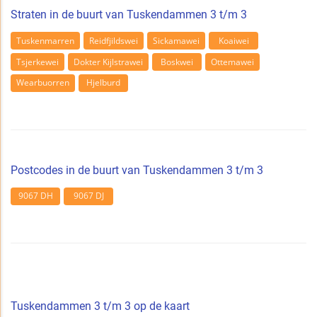
Straten in de buurt van Tuskendammen 3 t/m 3
Tuskenmarren
Reidfjildswei
Sickamawei
Koaiwei
Tsjerkewei
Dokter Kijlstrawei
Boskwei
Ottemawei
Wearbuorren
Hjelburd
Postcodes in de buurt van Tuskendammen 3 t/m 3
9067 DH
9067 DJ
Tuskendammen 3 t/m 3 op de kaart