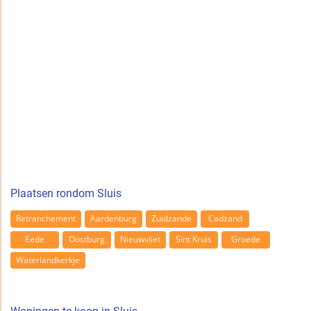
Plaatsen rondom Sluis
Retranchement
Aardenburg
Zuidzande
Cadzand
Eede
Oostburg
Nieuwvliet
Sint Kruis
Groede
Waterlandkerkje