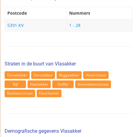
Postcode
Nummers
5391 KV
1 - 28
Straten in de buurt van Vlasakker
Tarweakker
Gerstakker
Roggeakker
Haverstraat
Rijf
Hoekakker
Gaffel
Korenbloemstraat
Boekweitstraat
Haarhamer
Demografische gegevens Vlasakker