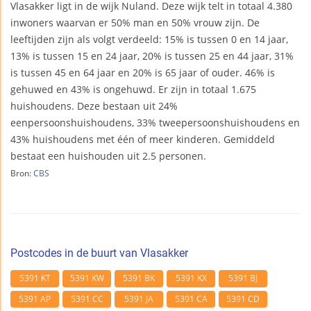
Vlasakker ligt in de wijk Nuland. Deze wijk telt in totaal 4.380
inwoners waarvan er 50% man en 50% vrouw zijn. De
leeftijden zijn als volgt verdeeld: 15% is tussen 0 en 14 jaar,
13% is tussen 15 en 24 jaar, 20% is tussen 25 en 44 jaar, 31%
is tussen 45 en 64 jaar en 20% is 65 jaar of ouder. 46% is
gehuwed en 43% is ongehuwd. Er zijn in totaal 1.675
huishoudens. Deze bestaan uit 24%
eenpersoonshuishoudens, 33% tweepersoonshuishoudens en
43% huishoudens met één of meer kinderen. Gemiddeld
bestaat een huishouden uit 2.5 personen.
Bron:
CBS
Postcodes in de buurt van Vlasakker
5391 KT
5391 KW
5391 BK
5391 KX
5391 BJ
5391 AP
5391 CC
5391 JA
5391 CA
5391 CD