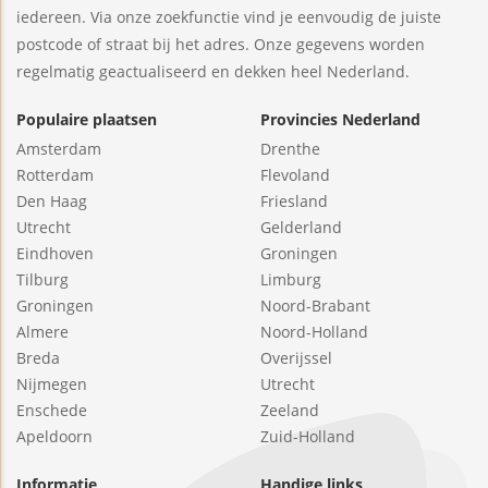
iedereen. Via onze zoekfunctie vind je eenvoudig de juiste
postcode of straat bij het adres. Onze gegevens worden
regelmatig geactualiseerd en dekken heel Nederland.
Populaire plaatsen
Provincies Nederland
Amsterdam
Drenthe
Rotterdam
Flevoland
Den Haag
Friesland
Utrecht
Gelderland
Eindhoven
Groningen
Tilburg
Limburg
Groningen
Noord-Brabant
Almere
Noord-Holland
Breda
Overijssel
Nijmegen
Utrecht
Enschede
Zeeland
Apeldoorn
Zuid-Holland
Informatie
Handige links