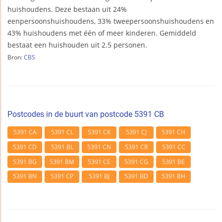
huishoudens. Deze bestaan uit 24%
eenpersoonshuishoudens, 33% tweepersoonshuishoudens en
43% huishoudens met één of meer kinderen. Gemiddeld
bestaat een huishouden uit 2.5 personen.
Bron:
CBS
Postcodes in de buurt van postcode 5391 CB
5391 CA
5391 CL
5391 CK
5391 CJ
5391 CH
5391 CD
5391 BL
5391 CN
5391 CR
5391 CC
5391 BG
5391 BM
5391 CE
5391 CG
5391 BE
5391 BN
5391 CP
5391 BJ
5391 BD
5391 BH