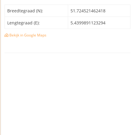
Breedtegraad (N):
51.724521462418
Lengtegraad (E):
5.4399891123294
Bekijk in Google Maps