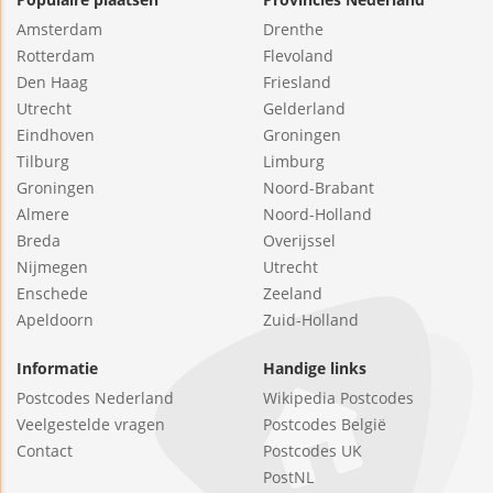
Amsterdam
Drenthe
Rotterdam
Flevoland
Den Haag
Friesland
Utrecht
Gelderland
Eindhoven
Groningen
Tilburg
Limburg
Groningen
Noord-Brabant
Almere
Noord-Holland
Breda
Overijssel
Nijmegen
Utrecht
Enschede
Zeeland
Apeldoorn
Zuid-Holland
Informatie
Handige links
Postcodes Nederland
Wikipedia Postcodes
Veelgestelde vragen
Postcodes België
Contact
Postcodes UK
PostNL