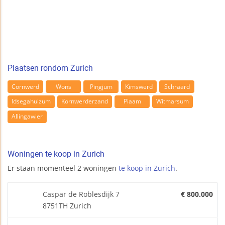
Plaatsen rondom Zurich
Cornwerd
Wons
Pingjum
Kimswerd
Schraard
Idsegahuizum
Kornwerderzand
Piaam
Witmarsum
Allingawier
Woningen te koop in Zurich
Er staan momenteel 2 woningen
te koop in Zurich
.
Caspar de Roblesdijk 7
€ 800.000
8751TH Zurich