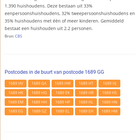
1.390 huishoudens. Deze bestaan uit 33%
eenpersoonshuishoudens, 32% tweepersoonshuishoudens en
35% huishoudens met één of meer kinderen. Gemiddeld
bestaat een huishouden uit 2.2 personen.
Bron:
CBS
Postcodes in de buurt van postcode 1689 GG
1689 HV
1689 GA
1689 HW
1689 HT
1689 HJ
1689 HK
1689 HG
1689 EK
1689 HR
1689 HS
1689 EM
1689 HH
1689 HP
1689 HL
1689 HN
1689 EG
1689 GZ
1689 EL
1689 EH
1689 HM