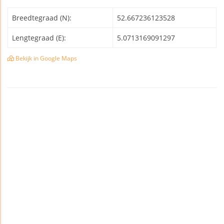
Breedtegraad (N):
52.667236123528
Lengtegraad (E):
5.0713169091297
Bekijk in Google Maps