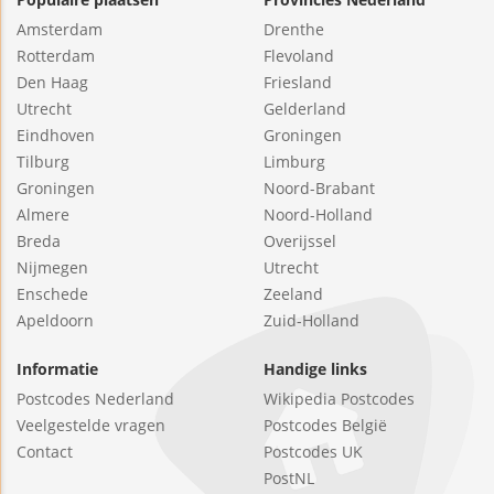
Amsterdam
Drenthe
Rotterdam
Flevoland
Den Haag
Friesland
Utrecht
Gelderland
Eindhoven
Groningen
Tilburg
Limburg
Groningen
Noord-Brabant
Almere
Noord-Holland
Breda
Overijssel
Nijmegen
Utrecht
Enschede
Zeeland
Apeldoorn
Zuid-Holland
Informatie
Handige links
Postcodes Nederland
Wikipedia Postcodes
Veelgestelde vragen
Postcodes België
Contact
Postcodes UK
PostNL