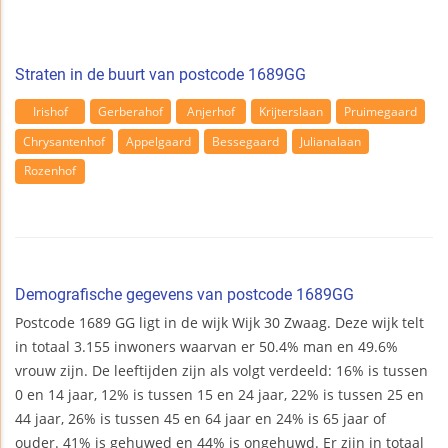
Straten in de buurt van postcode 1689GG
Irishof
Gerberahof
Anjerhof
Krijterslaan
Pruimegaard
Chrysantenhof
Appelgaard
Bessegaard
Julianalaan
Rozenhof
Demografische gegevens van postcode 1689GG
Postcode 1689 GG ligt in de wijk Wijk 30 Zwaag. Deze wijk telt
in totaal 3.155 inwoners waarvan er 50.4% man en 49.6%
vrouw zijn. De leeftijden zijn als volgt verdeeld: 16% is tussen
0 en 14 jaar, 12% is tussen 15 en 24 jaar, 22% is tussen 25 en
44 jaar, 26% is tussen 45 en 64 jaar en 24% is 65 jaar of
ouder. 41% is gehuwed en 44% is ongehuwd. Er zijn in totaal