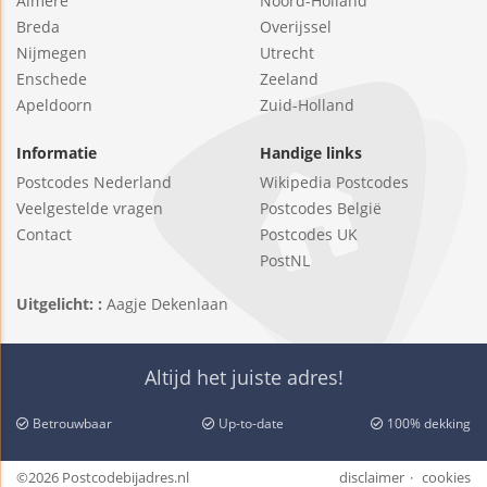
Almere
Noord-Holland
Breda
Overijssel
Nijmegen
Utrecht
Enschede
Zeeland
Apeldoorn
Zuid-Holland
Informatie
Handige links
Postcodes Nederland
Wikipedia Postcodes
Veelgestelde vragen
Postcodes België
Contact
Postcodes UK
PostNL
Uitgelicht: :
Aagje Dekenlaan
Altijd het juiste adres!
Betrouwbaar
Up-to-date
100% dekking
©2026 Postcodebijadres.nl
disclaimer
cookies