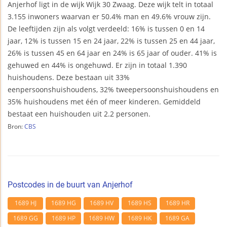
Anjerhof ligt in de wijk Wijk 30 Zwaag. Deze wijk telt in totaal
3.155 inwoners waarvan er 50.4% man en 49.6% vrouw zijn.
De leeftijden zijn als volgt verdeeld: 16% is tussen 0 en 14
jaar, 12% is tussen 15 en 24 jaar, 22% is tussen 25 en 44 jaar,
26% is tussen 45 en 64 jaar en 24% is 65 jaar of ouder. 41% is
gehuwed en 44% is ongehuwd. Er zijn in totaal 1.390
huishoudens. Deze bestaan uit 33%
eenpersoonshuishoudens, 32% tweepersoonshuishoudens en
35% huishoudens met één of meer kinderen. Gemiddeld
bestaat een huishouden uit 2.2 personen.
Bron:
CBS
Postcodes in de buurt van Anjerhof
1689 HJ
1689 HG
1689 HV
1689 HS
1689 HR
1689 GG
1689 HP
1689 HW
1689 HK
1689 GA