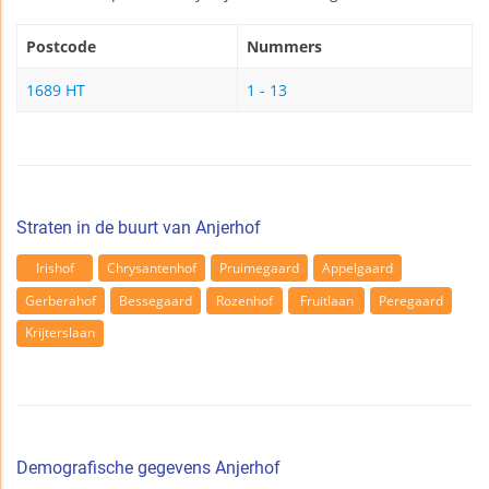
Postcode
Nummers
1689 HT
1 - 13
Straten in de buurt van Anjerhof
Irishof
Chrysantenhof
Pruimegaard
Appelgaard
Gerberahof
Bessegaard
Rozenhof
Fruitlaan
Peregaard
Krijterslaan
Demografische gegevens Anjerhof