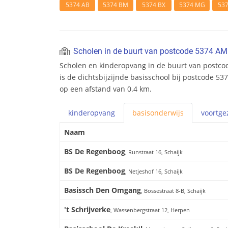
5374 AB
5374 BM
5374 BX
5374 MG
53
Scholen in de buurt van postcode 5374 AM
Scholen en kinderopvang in de buurt van postc
is de dichtsbijzijnde basisschool bij postcode 53
op een afstand van 0.4 km.
kinderopvang
basis
onderwijs
voortge
Naam
BS De Regenboog
, Runstraat 16, Schaijk
BS De Regenboog
, Netjeshof 16, Schaijk
Basissch Den Omgang
, Bossestraat 8-B, Schaijk
't Schrijverke
, Wassenbergstraat 12, Herpen