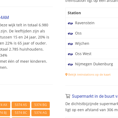
treinstation ligt op een afst
Station
374AM
Ravenstein
eze wijk telt in totaal 6.980
n. De leeftijden zijn als
Oss
 tussen 15 en 24 jaar, 20% is
en 22% is 65 jaar of ouder.
Wijchen
otaal 2.785 huishoudens.
Oss West
 34%
et één of meer kinderen.
Nijmegen Dukenburg
onen.
Bekijk treinstations op de kaart
Supermarkt in de buurt 
De dichtstbijzijnde supermar
74 AX
5374 AS
5374 BG
ligt op een afstand van 306 
74 BJ
5374 BC
5374 AG