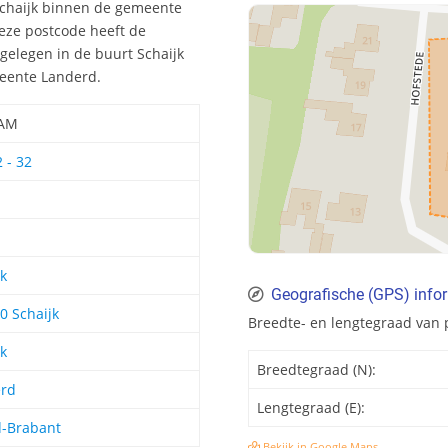
 Schaijk binnen de gemeente
Deze postcode heeft de
gelegen in de buurt Schaijk
meente Landerd.
 AM
2 - 32
jk
Geografische (GPS) info
0 Schaijk
Breedte- en lengtegraad van 
jk
Breedtegraad (N):
rd
Lengtegraad (E):
-Brabant
Bekijk in Google Maps