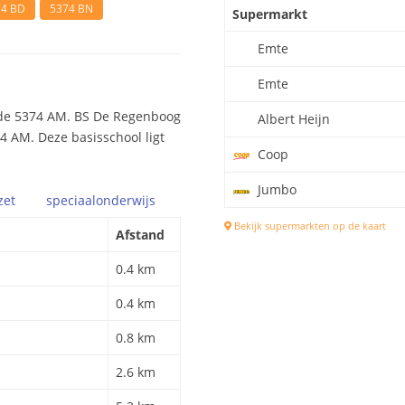
74 BD
5374 BN
Supermarkt
Emte
Emte
ode 5374 AM. BS De Regenboog
Albert Heijn
74 AM. Deze basisschool ligt
Coop
Jumbo
zet
speciaal
onderwijs
Bekijk supermarkten op de kaart
Afstand
0.4 km
0.4 km
0.8 km
2.6 km