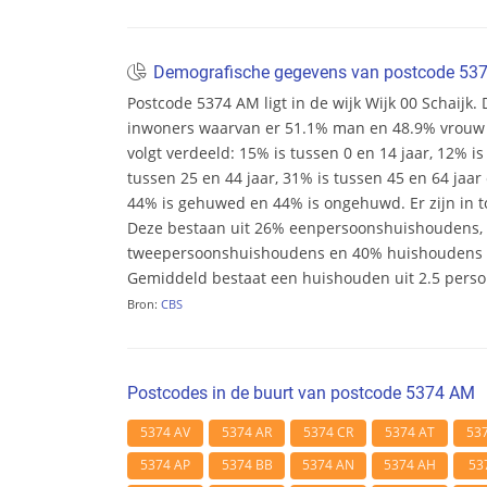
Demografische gegevens van postcode 5
Postcode 5374 AM ligt in de wijk Wijk 00 Schaijk. D
inwoners waarvan er 51.1% man en 48.9% vrouw zij
volgt verdeeld: 15% is tussen 0 en 14 jaar, 12% is
tussen 25 en 44 jaar, 31% is tussen 45 en 64 jaar 
44% is gehuwed en 44% is ongehuwd. Er zijn in t
Deze bestaan uit 26% eenpersoonshuishoudens,
tweepersoonshuishoudens en 40% huishoudens m
Gemiddeld bestaat een huishouden uit 2.5 pers
Bron:
CBS
Postcodes in de buurt van postcode 5374 AM
5374 AV
5374 AR
5374 CR
5374 AT
53
5374 AP
5374 BB
5374 AN
5374 AH
53