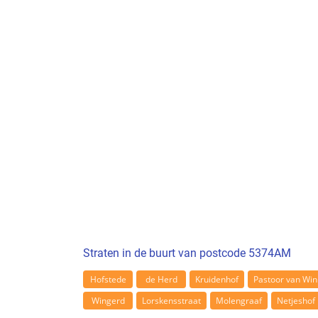
Straten in de buurt van postcode 5374AM
Hofstede
de Herd
Kruidenhof
Pastoor van Win
Wingerd
Lorskensstraat
Molengraaf
Netjeshof