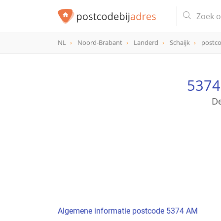
NL
Noord-Brabant
Landerd
Schaijk
postc
postcode
5374 AM
5374
De
Algemene informatie postcode 5374 AM