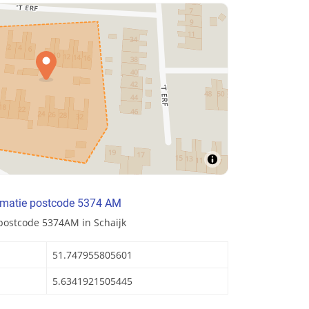
rmatie postcode 5374 AM
postcode 5374AM in Schaijk
51.747955805601
5.6341921505445