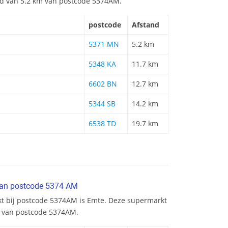
and van 5.2 km van postcode 5374AM.
postcode
Afstand
5371 MN
5.2 km
5348 KA
11.7 km
6602 BN
12.7 km
5344 SB
14.2 km
6538 TD
19.7 km
van postcode 5374 AM
kt bij postcode 5374AM is Emte. Deze supermarkt
m van postcode 5374AM.