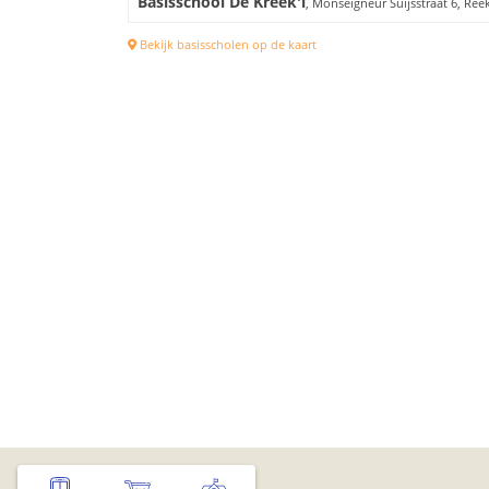
Basisschool De Kreek'l
, Monseigneur Suijsstraat 6, Ree
Bekijk basisscholen op de kaart