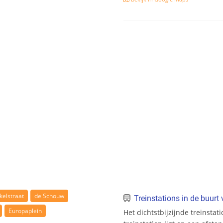
kelstraat
de Schouw
Treinstations in de buur
Europaplein
Het dichtstbijzijnde treinstat