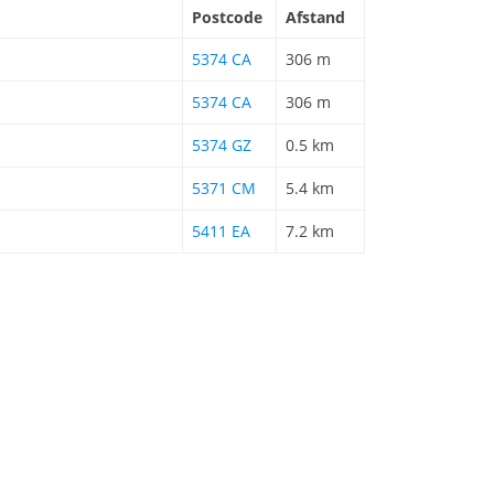
Postcode
Afstand
5374 CA
306 m
5374 CA
306 m
5374 GZ
0.5 km
5371 CM
5.4 km
5411 EA
7.2 km