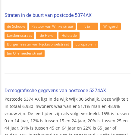
Straten in de buurt van postcode 5374AX
de Schouw
Pastoor van Winkelstraat
't Erf
Wingerd
Lorskensstraat
de Herd
Hofstede
Burgemeester van Rijckevorselstraat
Europaplein
Jan Oliemeulenstraat
Demografische gegevens van postcode 5374AX
Postcode 5374 AX ligt in de wijk Wijk 00 Schaijk. Deze wijk telt
in totaal 6.980 inwoners waarvan er 51.1% man en 48.9%
vrouw zijn. De leeftijden zijn als volgt verdeeld: 15% is tussen
0 en 14 jaar, 12% is tussen 15 en 24 jaar, 20% is tussen 25 en
44 jaar, 31% is tussen 45 en 64 jaar en 22% is 65 jaar of