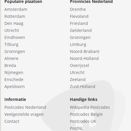
Populaire plaatsen
Provincies Nederland
Amsterdam
Drenthe
Rotterdam
Flevoland
Den Haag
Friesland
Utrecht
Gelderland
Eindhoven
Groningen
Tilburg
Limburg
Groningen
Noord-Brabant
Almere
Noord-Holland
Breda
Overijssel
Nijmegen
Utrecht
Enschede
Zeeland
Apeldoorn
Zuid-Holland
Informatie
Handige links
Postcodes Nederland
Wikipedia Postcodes
Veelgestelde vragen
Postcodes België
Contact
Postcodes UK
PostNL