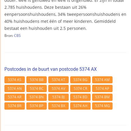
ouder. 44% is gehuwed en 44% is ongehuwd. Er zijn in totaal
2.785 huishoudens. Deze bestaan uit 26%
eenpersoonshuishoudens, 34% tweepersoonshuishoudens en
40% huishoudens met één of meer kinderen. Gemiddeld
bestaat een huishouden uit 2.5 personen.
Bron:
CBS
Postcodes in de buurt van postcode 5374 AX
5374 AS
5374 BB
5374 AT
5374 BG
5374 AM
5374 AN
5374 BC
5374 AV
5374 CR
5374 AP
5374 AR
5374 BN
5374 BJ
5374 BD
5374 BM
5374 BR
5374 BP
5374 BX
5374 AH
5374 MG