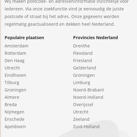
Wij maken postcode- en adresseninformatie inzichtelijk voor
iedereen. Via onze zoekfunctie vind je eenvoudig de juiste
postcode of straat bij het adres. Onze gegevens worden
regelmatig geactualiseerd en dekken heel Nederland.
Populaire plaatsen
Provincies Nederland
Amsterdam
Drenthe
Rotterdam
Flevoland
Den Haag
Friesland
Utrecht
Gelderland
Eindhoven
Groningen
Tilburg
Limburg
Groningen
Noord-Brabant
Almere
Noord-Holland
Breda
Overijssel
Nijmegen
Utrecht
Enschede
Zeeland
Apeldoorn
Zuid-Holland