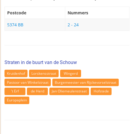
Postcode
Nummers
5374 BB
2 - 24
Straten in de buurt van de Schouw
Kruidenhof
Lorskensstraat
Wingerd
Pastoor van Winkelstraat
Burgemeester van Rijckevorselstraat
't Erf
de Herd
Jan Oliemeulenstraat
Hofstede
Europaplein