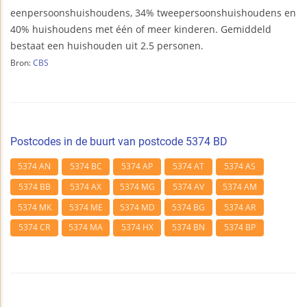
eenpersoonshuishoudens, 34% tweepersoonshuishoudens en
40% huishoudens met één of meer kinderen. Gemiddeld
bestaat een huishouden uit 2.5 personen.
Bron:
CBS
Postcodes in de buurt van postcode 5374 BD
5374 AN
5374 BC
5374 AP
5374 AT
5374 AS
5374 BB
5374 AX
5374 MG
5374 AV
5374 AM
5374 MK
5374 ME
5374 MD
5374 BG
5374 AR
5374 CR
5374 MA
5374 HX
5374 BN
5374 BP