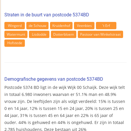
Straten in de buurt van postcode 5374BD
Wingerd
de Schouw
Kruidenhof
Veenbies
't Erf
Watermunt
Lisdodde
Dotterbloem
Pastoor van Winkelstraat
Hofstede
Demografische gegevens van postcode 5374BD
Postcode 5374 BD ligt in de wijk Wijk 00 Schaijk. Deze wijk telt
in totaal 6.980 inwoners waarvan er 51.1% man en 48.9%
vrouw zijn. De leeftijden zijn als volgt verdeeld: 15% is tussen
0 en 14 jaar, 12% is tussen 15 en 24 jaar, 20% is tussen 25 en
44 jaar, 31% is tussen 45 en 64 jaar en 22% is 65 jaar of
ouder. 44% is gehuwed en 44% is ongehuwd. Er zijn in totaal
2.785 huishoudens. Deze bestaan uit 26%