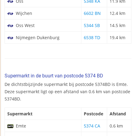
Oss
5348 KA
11.9 km
Wijchen
6602 BN
12.4 km
Oss West
5344 SB
14.5 km
Nijmegen Dukenburg
6538 TD
19.4 km
Supermarkt in de buurt van postcode 5374 BD
De dichtstbijzijnde supermarkt bij postcode 5374BD is Emte.
Deze supermarkt ligt op een afstand van 0.6 km van postcode
5374BD.
Supermarkt
Postcode
Afstand
Emte
5374 CA
0.6 km