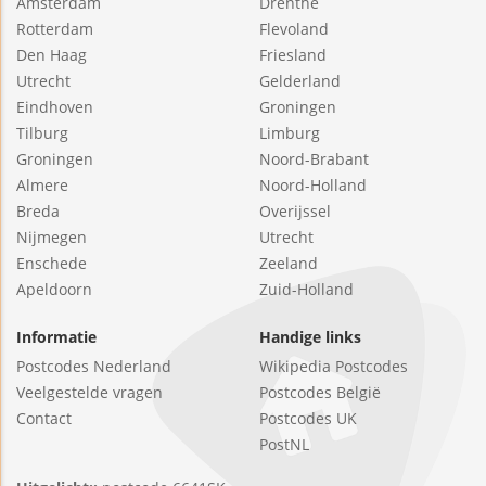
Amsterdam
Drenthe
Rotterdam
Flevoland
Den Haag
Friesland
Utrecht
Gelderland
Eindhoven
Groningen
Tilburg
Limburg
Groningen
Noord-Brabant
Almere
Noord-Holland
Breda
Overijssel
Nijmegen
Utrecht
Enschede
Zeeland
Apeldoorn
Zuid-Holland
Informatie
Handige links
Postcodes Nederland
Wikipedia Postcodes
Veelgestelde vragen
Postcodes België
Contact
Postcodes UK
PostNL