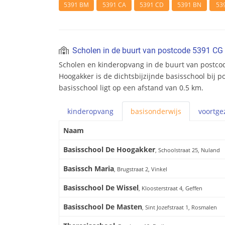
5391 BM
5391 CA
5391 CD
5391 BN
53
Scholen in de buurt van postcode 5391 CG
Scholen en kinderopvang in de buurt van postco
Hoogakker is de dichtsbijzijnde basisschool bij 
basisschool ligt op een afstand van 0.5 km.
kinderopvang
basis
onderwijs
voortge
Naam
Basisschool De Hoogakker
, Schoolstraat 25, Nuland
Basissch Maria
, Brugstraat 2, Vinkel
Basisschool De Wissel
, Kloosterstraat 4, Geffen
Basisschool De Masten
, Sint Jozefstraat 1, Rosmalen