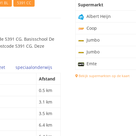
91 BL
5391 CC
Supermarkt
Albert Heijn
Coop
de 5391 CG. Basisschool De
Jumbo
postcode 5391 CG. Deze
Jumbo
Emte
zet
speciaal
onderwijs
Bekijk supermarkten op de kaart
Afstand
0.5 km
3.1 km
3.5 km
6.4 km