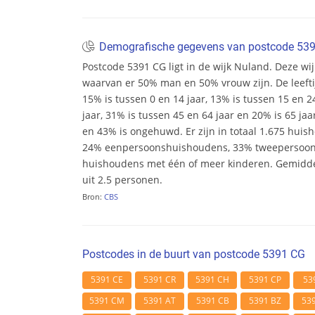
Demografische gegevens van postcode 53
Postcode 5391 CG ligt in de wijk Nuland. Deze wijk
waarvan er 50% man en 50% vrouw zijn. De leeftij
15% is tussen 0 en 14 jaar, 13% is tussen 15 en 2
jaar, 31% is tussen 45 en 64 jaar en 20% is 65 ja
en 43% is ongehuwd. Er zijn in totaal 1.675 huis
24% eenpersoonshuishoudens, 33% tweepersoo
huishoudens met één of meer kinderen. Gemidd
uit 2.5 personen.
Bron:
CBS
Postcodes in de buurt van postcode 5391 CG
5391 CE
5391 CR
5391 CH
5391 CP
53
5391 CM
5391 AT
5391 CB
5391 BZ
53