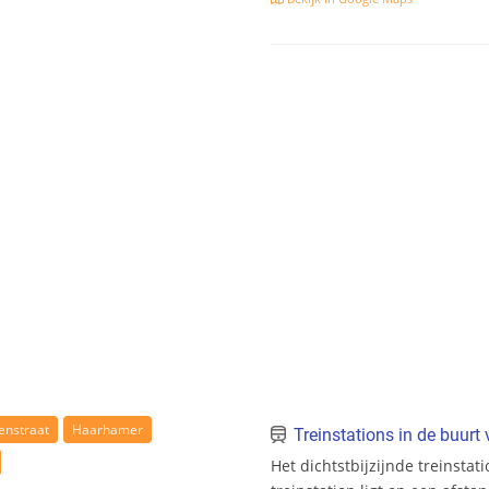
enstraat
Haarhamer
Treinstations in de buur
Het dichtstbijzijnde treinstat