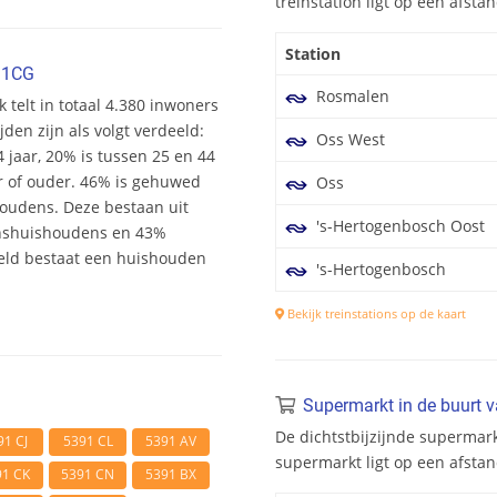
treinstation ligt op een afst
Station
91CG
Rosmalen
 telt in totaal 4.380 inwoners
den zijn als volgt verdeeld:
Oss West
4 jaar, 20% is tussen 25 en 44
ar of ouder. 46% is gehuwed
Oss
houdens. Deze bestaan uit
's-Hertogenbosch Oost
nshuishoudens en 43%
eld bestaat een huishouden
's-Hertogenbosch
Bekijk treinstations op de kaart
Supermarkt in de buurt 
De dichtstbijzijnde supermark
91 CJ
5391 CL
5391 AV
supermarkt ligt op een afsta
91 CK
5391 CN
5391 BX