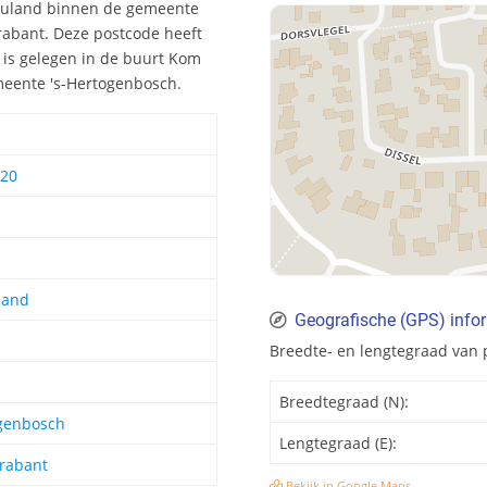
 Nuland binnen de gemeente
rabant. Deze postcode heeft
is gelegen in de buurt Kom
meente 's-Hertogenbosch.
 20
land
Geografische (GPS) info
Breedte- en lengtegraad van
Breedtegraad (N):
ogenbosch
Lengtegraad (E):
rabant
Bekijk in Google Maps