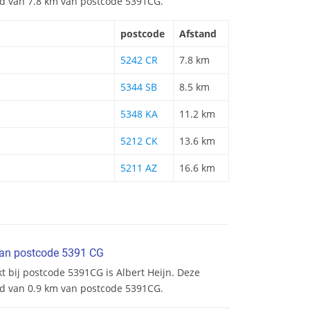
and van 7.8 km van postcode 5391CG.
postcode
Afstand
5242 CR
7.8 km
5344 SB
8.5 km
5348 KA
11.2 km
5212 CK
13.6 km
5211 AZ
16.6 km
van postcode 5391 CG
t bij postcode 5391CG is Albert Heijn. Deze
nd van 0.9 km van postcode 5391CG.