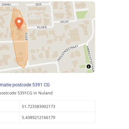
rmatie postcode 5391 CG
 postcode 5391CG in Nuland
51.723383902173
5.4389212166179