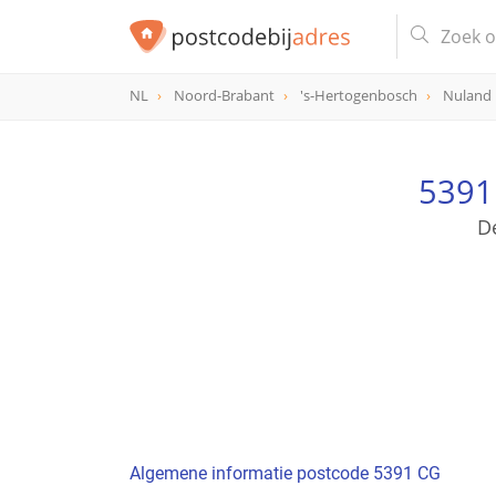
NL
Noord-Brabant
's-Hertogenbosch
Nuland
postcode
5391 CG
5391
D
Algemene informatie postcode 5391 CG