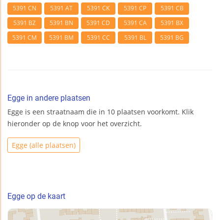
5391 CN
5391 AT
5391 CK
5391 CP
5391 CB
5391 BZ
5391 BN
5391 CD
5391 CA
5391 BX
5391 CM
5391 BM
5391 CC
5391 BL
5391 BG
Egge in andere plaatsen
Egge is een straatnaam die in 10 plaatsen voorkomt. Klik
hieronder op de knop voor het overzicht.
Egge (alle plaatsen)
Egge op de kaart