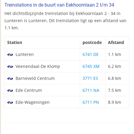
Treinstations in de buurt van Eekhoornlaan 2 t/m 34
Het dichtstbijzijnde treinstation bij Eekhoornlaan 2 - 34 in
Lunteren is Lunteren. Dit treinstation ligt op een afstand van
1.1 km.
Station
postcode
Afstand
Lunteren
6741 DE
1.1 km
Veenendaal-De Klomp
6745 XM
6.2 km
Barneveld Centrum
3771 ES
6.8 km
Ede Centrum
6711 NA
7.5 km
Ede-Wageningen
6711 PN
8.9 km