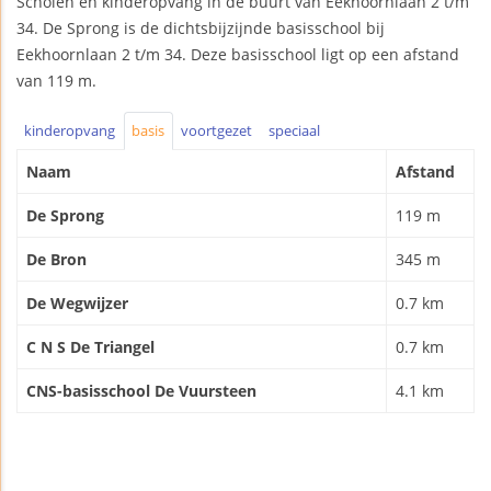
Scholen en kinderopvang in de buurt van Eekhoornlaan 2 t/m
34. De Sprong is de dichtsbijzijnde basisschool bij
Eekhoornlaan 2 t/m 34. Deze basisschool ligt op een afstand
van 119 m.
kinderopvang
basis
voortgezet
speciaal
Naam
Afstand
De Sprong
119 m
De Bron
345 m
De Wegwijzer
0.7 km
C N S De Triangel
0.7 km
CNS-basisschool De Vuursteen
4.1 km