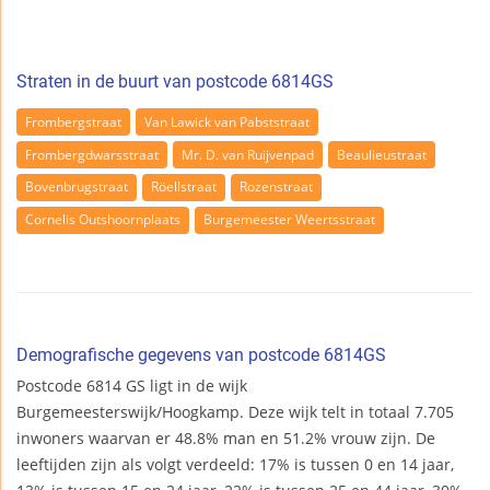
Straten in de buurt van postcode 6814GS
Frombergstraat
Van Lawick van Pabststraat
Frombergdwarsstraat
Mr. D. van Ruijvenpad
Beaulieustraat
Bovenbrugstraat
Röellstraat
Rozenstraat
Cornelis Outshoornplaats
Burgemeester Weertsstraat
Demografische gegevens van postcode 6814GS
Postcode 6814 GS ligt in de wijk
Burgemeesterswijk/Hoogkamp. Deze wijk telt in totaal 7.705
inwoners waarvan er 48.8% man en 51.2% vrouw zijn. De
leeftijden zijn als volgt verdeeld: 17% is tussen 0 en 14 jaar,