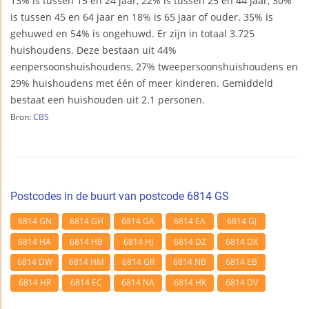
13% is tussen 15 en 24 jaar, 22% is tussen 25 en 44 jaar, 30%
is tussen 45 en 64 jaar en 18% is 65 jaar of ouder. 35% is
gehuwed en 54% is ongehuwd. Er zijn in totaal 3.725
huishoudens. Deze bestaan uit 44%
eenpersoonshuishoudens, 27% tweepersoonshuishoudens en
29% huishoudens met één of meer kinderen. Gemiddeld
bestaat een huishouden uit 2.1 personen.
Bron:
CBS
Postcodes in de buurt van postcode 6814 GS
6814 GN
6814 GH
6814 GA
6814 EA
6814 GJ
6814 HA
6814 HB
6814 HJ
6814 DZ
6814 DX
6814 DW
6814 HM
6814 GR
6814 NB
6814 EB
6814 HR
6814 EC
6814 NA
6814 HK
6814 DV