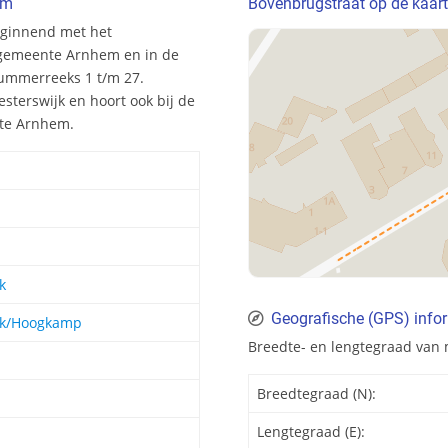
em
Bovenbrugstraat op de kaart
eginnend met het
 gemeente Arnhem en in de
nummerreeks 1 t/m 27.
sterswijk en hoort ook bij de
te Arnhem.
k
Geografische (GPS) info
jk/Hoogkamp
Breedte- en lengtegraad van
Breedtegraad (N):
Lengtegraad (E):