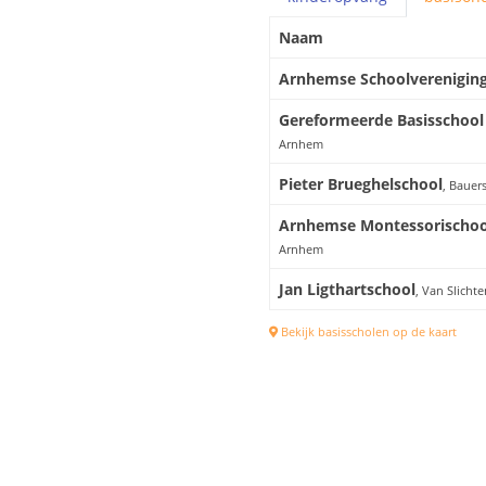
Naam
Arnhemse Schoolverenigin
Gereformeerde Basisschool 
Arnhem
Pieter Brueghelschool
, Bauer
Arnhemse Montessorischoo
Arnhem
Jan Ligthartschool
, Van Slicht
Bekijk basisscholen op de kaart