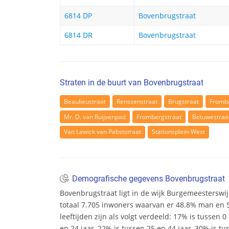
6814 DP
Bovenbrugstraat
6814 DR
Bovenbrugstraat
Straten in de buurt van Bovenbrugstraat
Beaulieustraat
Renssenstraat
Brugstraat
Fromb
Mr. D. van Ruijvenpad
Frombergstraat
Betuwestraa
Van Lawick van Pabststraat
Stationsplein-West
Demografische gegevens Bovenbrugstraat
Bovenbrugstraat ligt in de wijk Burgemeesterswij
totaal 7.705 inwoners waarvan er 48.8% man en 
leeftijden zijn als volgt verdeeld: 17% is tussen 0
en 24 jaar, 22% is tussen 25 en 44 jaar, 30% is tu