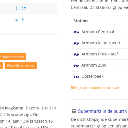
Het dichtstbijzijnde treinsta
Centraal. Dit station ligt op 
1 - 27
4 - 6
Station
Arnhem Centraal
Arnhem Velperpoort
Arnhem Presikhaaf
ergdwarsstraat
Arnhem Zuid
t
Pels Rijckenstraat
Oosterbeek
Bekijk treinstations op de kaart
k/Hoogkamp. Deze wijk telt in
Supermarkt in de buurt 
51.2% vrouw zijn. De
De dichtstbijzijnde supermar
 en 14 jaar, 13% is tussen 15
supermarkt ligt op een afsta
ssen 45 en 64 jaar en 18% is