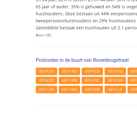
65 jaar of ouder. 35% is gehuwed en 54% is ongeh
huishoudens. Deze bestaan uit 44% eenpersoon
tweepersoonshuishoudens en 29% huishoudens m
Gemiddeld bestaat een huishouden uit 2.1 pers
Bron:
CBS
Postcodes in de buurt van Bovenbrugstraat
6814 DV
6814 ND
6814 DX
6814 GG
68
6814 DZ
6811 MB
6814 NC
6814 GH
68
6814 GN
6811 MA
6814 EB
6811 LZ
68