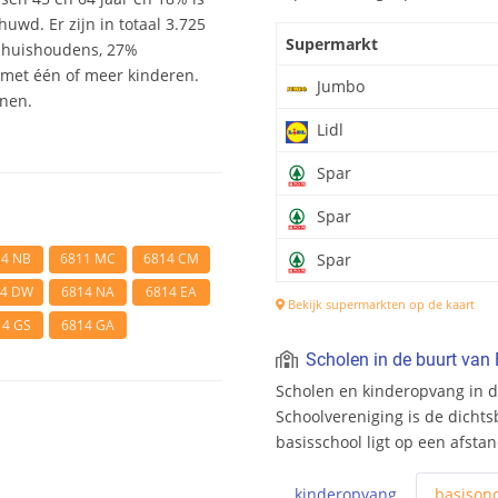
uwd. Er zijn in totaal 3.725
Supermarkt
shuishoudens, 27%
et één of meer kinderen.
Jumbo
onen.
Lidl
Spar
Spar
14 NB
6811 MC
6814 CM
Spar
14 DW
6814 NA
6814 EA
Bekijk supermarkten op de kaart
14 GS
6814 GA
Scholen in de buurt van
Scholen en kinderopvang in 
Schoolvereniging is de dichts
basisschool ligt op een afsta
kinderopvang
basis
ond