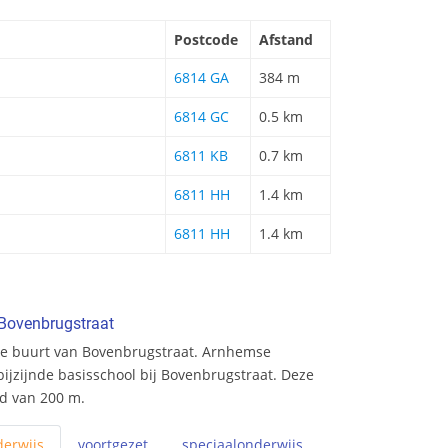
Postcode
Afstand
6814 GA
384 m
6814 GC
0.5 km
6811 KB
0.7 km
6811 HH
1.4 km
6811 HH
1.4 km
 Bovenbrugstraat
de buurt van Bovenbrugstraat. Arnhemse
bijzijnde basisschool bij Bovenbrugstraat. Deze
nd van 200 m.
erwijs
voortgezet
speciaal
onderwijs