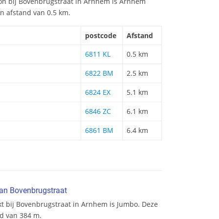
tion bij Bovenbrugstraat in Arnhem is Arnhem
een afstand van 0.5 km.
postcode
Afstand
6811 KL
0.5 km
6822 BM
2.5 km
6824 EX
5.1 km
6846 ZC
6.1 km
6861 BM
6.4 km
van Bovenbrugstraat
kt bij Bovenbrugstraat in Arnhem is Jumbo. Deze
nd van 384 m.