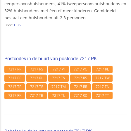
eenpersoonshuishoudens, 41% tweepersoonshuishoudens en
32% huishoudens met één of meer kinderen. Gemiddeld
bestaat een huishouden uit 2.3 personen.
Bron:
CBS
Postcodes in de buurt van postcode 7217 PK
7217 PR
7217 PS
7217 PJ
7217 PC
7217 RE
7217 PP
7217 RL
7217 TV
7217 RS
7217 TW
7217 TP
7217 TR
7217 TM
7217 RR
7217 TN
7217 RK
7217 TB
7217 TL
7217 RD
7217 TT