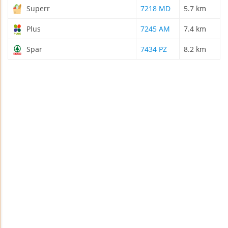
Superr
7218 MD
5.7 km
Plus
7245 AM
7.4 km
Spar
7434 PZ
8.2 km