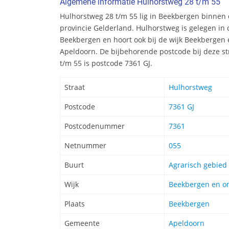
Algemene informatie Hulhorstweg 28 t/m 55
Hulhorstweg 28 t/m 55 lig in Beekbergen binnen
provincie Gelderland. Hulhorstweg is gelegen in
Beekbergen en hoort ook bij de wijk Beekbergen
Apeldoorn. De bijbehorende postcode bij deze s
t/m 55 is postcode 7361 GJ.
Straat
Hulhorstweg
Postcode
7361 GJ
Postcodenummer
7361
Netnummer
055
Buurt
Agrarisch gebied
Wijk
Beekbergen en o
Plaats
Beekbergen
Gemeente
Apeldoorn