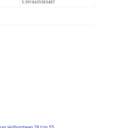
5.9918435983487
 van Hulhorstweg 28 t/m 55