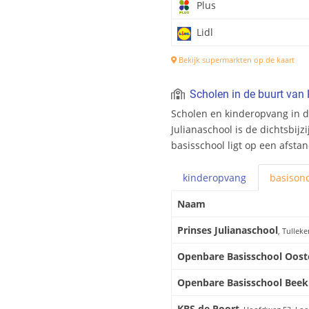
Plus
Lidl
Bekijk supermarkten op de kaart
Scholen in de buurt van
Scholen en kinderopvang in d
Julianaschool is de dichtsbij
basisschool ligt op een afsta
kinderopvang
basis
ond
Naam
Prinses Julianaschool
, Tullek
Openbare Basisschool Oost
Openbare Basisschool Bee
KBS de Poort