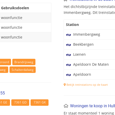
Het dichtstbijzijnde treinstat
Gebruiksdoelen
Immenbergweg. Dit treinstatio
woonfunctie
Station
woonfunctie
Immenbergweg
woonfunctie
Beekbergen
Loenen
roord
Brandrijsweg
Apeldoorn De Maten
eweg
Schalterdalweg
Apeldoorn
Bekijk treinstations op de kaart
 55
61 GE
7361 GD
7361 GK
Woningen te koop in Hul
Er staat momenteel 1 woning