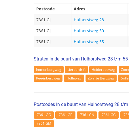
Postcode
Adres
7361 GJ
Hulhorstweg 28
7361 GJ
Hulhorstweg 50
7361 GJ
Hulhorstweg 55
Straten in de buurt van Hulhorstweg 28 t/m 55
Immenbergweg
Lierderdrift
Heideroosweg
Zome
Reeënbergweg
Hulleweg
Zwarte Bergweg
Soll
Postcodes in de buurt van Hulhorstweg 28 t/m
7361 GG
7361 GP
7361 GN
7361 GG
73
7361 GM