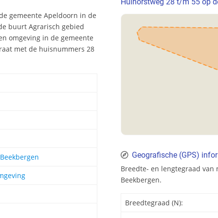
Hulhorstweg 28 t/m 55 op d
 de gemeente Apeldoorn in de
 de buurt Agrarisch gebied
 en omgeving in de gemeente
traat met de huisnummers 28
Geografische (GPS) info
 Beekbergen
Breedte- en lengtegraad van 
mgeving
Beekbergen.
Breedtegraad (N):