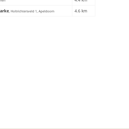
enen
Marke
4.6 km
, Holtrichtersveld 1, Apeldoorn