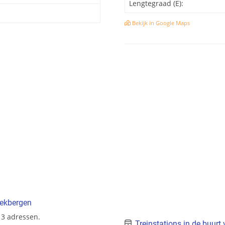
Lengtegraad (E):
Bekijk in Google Maps
eekbergen
 3 adressen.
Treinstations in de buurt