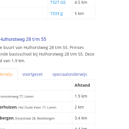
7327 GS
4.5 km
7333 JJ
5 km
 Hulhorstweg 28 t/m 55
e buurt van Hulhorstweg 28 t/m 55. Prinses
zijnde basisschool bij Hulhorstweg 28 t/m 55. Deze
nd van 1.9 km.
erwijs
voortgezet
speciaal
onderwijs
Afstand
1.9 km
ensmolenweg 77, Lieren
erhuizen
2 km
, Het Oude Veen 17, Lieren
kbergen
3.4 km
, Dorpstraat 28, Beekbergen
4.4 km