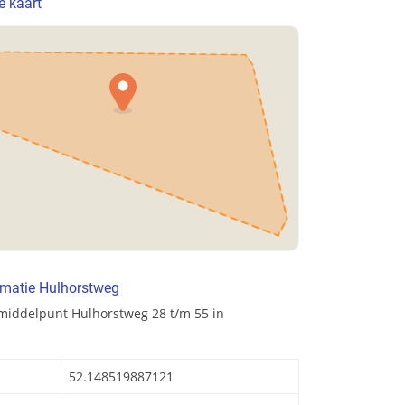
e kaart
rmatie Hulhorstweg
middelpunt Hulhorstweg 28 t/m 55 in
52.148519887121