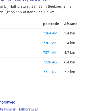
ion bij Hulhorstweg 28 - 55 in Beekbergen is
n ligt op een afstand van 1.4 km.
postcode
Afstand
7364 AM
1.4 km
7361 AZ
1.4 km
7371 AK
4.7 km
7326 AG
6.4 km
7311 NZ
7.2 km
horstweg
te koop in Hulhorstweg
.