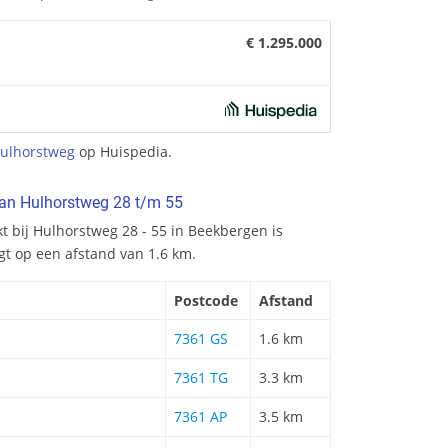
€ 1.295.000
ulhorstweg
op Huispedia.
van Hulhorstweg 28 t/m 55
t bij Hulhorstweg 28 - 55 in Beekbergen is
gt op een afstand van 1.6 km.
Postcode
Afstand
7361 GS
1.6 km
7361 TG
3.3 km
7361 AP
3.5 km