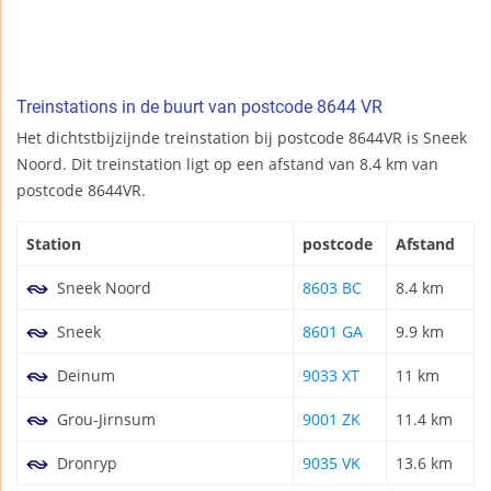
Treinstations in de buurt van postcode 8644 VR
Het dichtstbijzijnde treinstation bij postcode 8644VR is Sneek
Noord. Dit treinstation ligt op een afstand van 8.4 km van
postcode 8644VR.
Station
postcode
Afstand
Sneek Noord
8603 BC
8.4 km
Sneek
8601 GA
9.9 km
Deinum
9033 XT
11 km
Grou-Jirnsum
9001 ZK
11.4 km
Dronryp
9035 VK
13.6 km