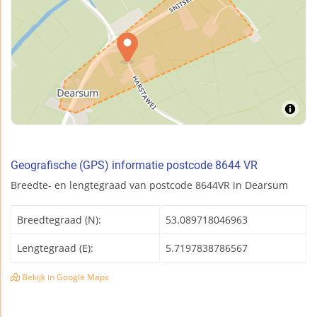
Geografische (GPS) informatie postcode 8644 VR
Breedte- en lengtegraad van postcode 8644VR in Dearsum
Breedtegraad (N):
53.089718046963
Lengtegraad (E):
5.7197838786567
Bekijk in Google Maps