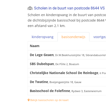
Scholen in de buurt van postcode 8644 VS
Scholen en kinderopvang in de buurt van postco
de dichtsbijzijnde basisschool bij postcode 8644 
een afstand van 2.1 km.
kinderopvang
basis
onderwijs
voortge
Naam
De Lege Geaen
, Dr.W.Beekhuisstrjitte 18, Sibrandabuorre
SBS Dubelspan
, De Pôlle 2, Boazum
Christelijke Nationale School De Reinboge
, it P
De Twatine
, Boeijengastrjitte 18, Gauw
Basisschool de Folefinne
, Rydwei 3, Easterwierrum
Bekijk basisscholen op de kaart