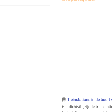
Treinstations in de buur
Het dichtstbijzijnde treinstat