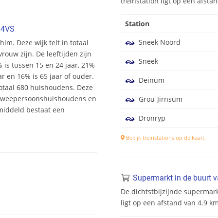
treinstation ligt op een afst
Station
44VS
Sneek Noord
him. Deze wijk telt in totaal
ouw zijn. De leeftijden zijn
Sneek
% is tussen 15 en 24 jaar, 21%
ar en 16% is 65 jaar of ouder.
Deinum
totaal 680 huishoudens. Deze
 tweepersoonshuishoudens en
Grou-Jirnsum
middeld bestaat een
Dronryp
Bekijk treinstations op de kaart
Supermarkt in de buurt 
De dichtstbijzijnde supermark
ligt op een afstand van 4.9 k