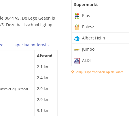
Supermarkt
Plus
de 8644 VS. De Lege Geaen is
VS. Deze basisschool ligt op
Poiesz
Albert Heijn
zet
speciaal
onderwijs
Jumbo
Afstand
ALDI
2.1 km
n
Bekijk supermarkten op de kaart
2.4 km
2.9 km
ounsmiet 20, Tersoal
2.9 km
3.1 km