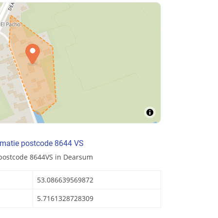
rmatie postcode 8644 VS
 postcode 8644VS in Dearsum
53.086639569872
5.7161328728309