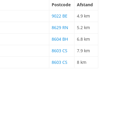
Postcode
Afstand
9022 BE
4.9 km
8629 RN
5.2 km
8604 BH
6.8 km
8603 CS
7.9 km
8603 CS
8 km