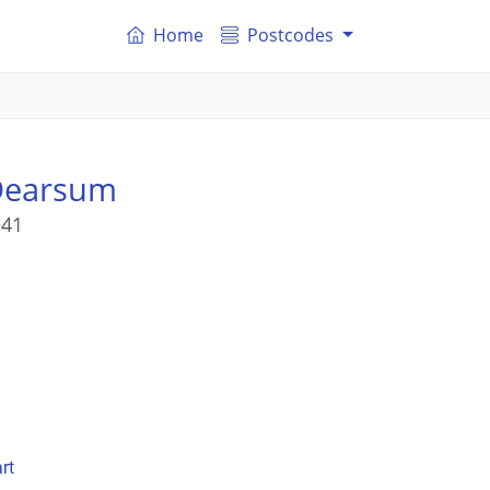
Home
Postcodes
Dearsum
 41
rt