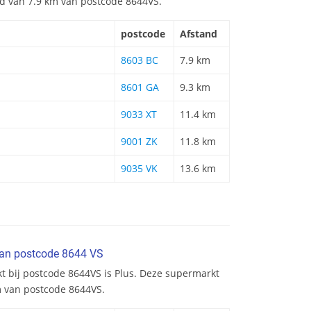
and van 7.9 km van postcode 8644VS.
postcode
Afstand
8603 BC
7.9 km
8601 GA
9.3 km
9033 XT
11.4 km
9001 ZK
11.8 km
9035 VK
13.6 km
van postcode 8644 VS
t bij postcode 8644VS is Plus. Deze supermarkt
m van postcode 8644VS.