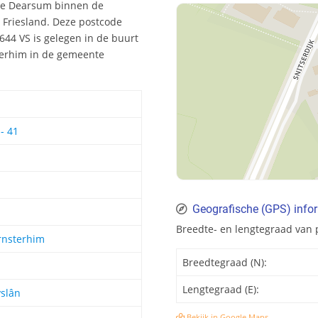
 te Dearsum binnen de
 Friesland. Deze postcode
44 VS is gelegen in de buurt
terhim in de gemeente
- 41
Geografische (GPS) info
Breedte- en lengtegraad van
rnsterhim
Breedtegraad (N):
Lengtegraad (E):
slân
Bekijk in Google Maps