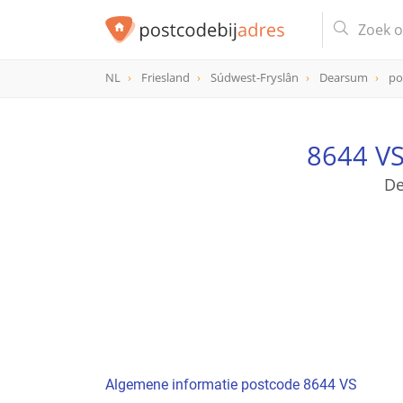
NL
Friesland
Súdwest-Fryslân
Dearsum
po
postcode
8644 VS
8644 VS
De
Algemene informatie postcode 8644 VS