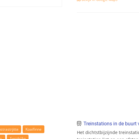
Treinstations in de buur
strastrjitte
Koaifinne
Het dichtstbijzijnde treinsta
n
Smidslân