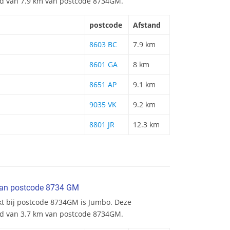
and van 7.9 km van postcode 8734GM.
postcode
Afstand
8603 BC
7.9 km
8601 GA
8 km
8651 AP
9.1 km
9035 VK
9.2 km
8801 JR
12.3 km
van postcode 8734 GM
kt bij postcode 8734GM is Jumbo. Deze
nd van 3.7 km van postcode 8734GM.