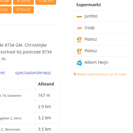
34 GW
8734 HJ
8734 HH
Supermarkt
34 GC
8734 GT
Jumbo
Coop
Poiesz
e 8734 GM. Christelijke
Poiesz
isschool bij postcode 8734
7 m.
Albert Heijn
zet
speciaal
onderwijs
Bekijk supermarkten op de kaart
Afstand
167 m
te 19, Easterein
2.9 km
3.2 km
ingewei 2, Itens
3.5 km
14-C, Wommels