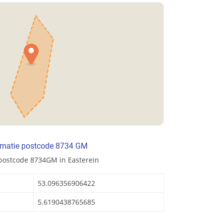
rmatie postcode 8734 GM
postcode 8734GM in Easterein
53.096356906422
5.6190438765685