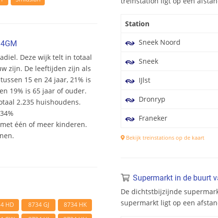
treinstation ligt op een afst
Station
Sneek Noord
734GM
diel. Deze wijk telt in totaal
Sneek
zijn. De leeftijden zijn als
 tussen 15 en 24 jaar, 21% is
IJlst
en 19% is 65 jaar of ouder.
Dronryp
otaal 2.235 huishoudens.
 34%
Franeker
et één of meer kinderen.
onen.
Bekijk treinstations op de kaart
Supermarkt in de buurt 
De dichtstbijzijnde supermar
supermarkt ligt op een afsta
34 HD
8734 GJ
8734 HK