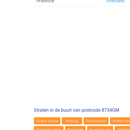
Provincie
Friesland
Straten in de buurt van postcode 8734GM
Griene Leane
Vrijburg
Foarbuorren
Andries Jou
Tsjerkebuorren
De Streek
Sjaardaleane
Skilplei