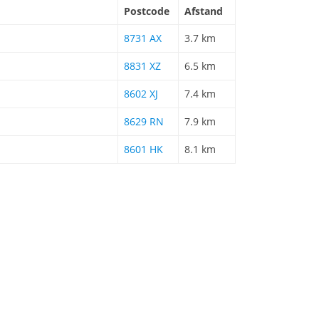
Postcode
Afstand
8731 AX
3.7 km
8831 XZ
6.5 km
8602 XJ
7.4 km
8629 RN
7.9 km
8601 HK
8.1 km