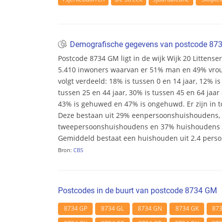
Demografische gegevens van postcode 8
Postcode 8734 GM ligt in de wijk Wijk 20 Littensera
5.410 inwoners waarvan er 51% man en 49% vrouw 
volgt verdeeld: 18% is tussen 0 en 14 jaar, 12% is
tussen 25 en 44 jaar, 30% is tussen 45 en 64 jaar 
43% is gehuwed en 47% is ongehuwd. Er zijn in t
Deze bestaan uit 29% eenpersoonshuishoudens,
tweepersoonshuishoudens en 37% huishoudens m
Gemiddeld bestaat een huishouden uit 2.4 pers
Bron:
CBS
Postcodes in de buurt van postcode 8734 GM
8734 GP
8734 GL
8734 GN
8734 GK
87