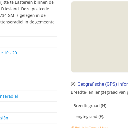
jitte te Easterein binnen de
 Friesland. Deze postcode
734 GM is gelegen in de
Littenseradiel in de gemeente
te 10 - 20
Geografische (GPS) info
Breedte- en lengtegraad van 
enseradiel
Breedtegraad (N):
Lengtegraad (E):
slân
Bekijk in Google Maps