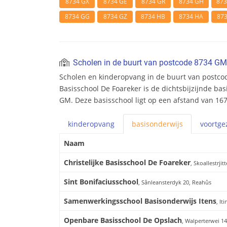
8734 GX
8734 GE
8734 GR
8734 GH
87
8734 GG
8734 GZ
8734 HB
8734 HA
87
Scholen in de buurt van postcode 8734 GM
Scholen en kinderopvang in de buurt van postcod
Basisschool De Foareker is de dichtsbijzijnde bas
GM. Deze basisschool ligt op een afstand van 16
kinderopvang
basis
onderwijs
voortge
Naam
Christelijke Basisschool De Foareker
, Skoallestrjit
Sint Bonifaciusschool
, Sânleansterdyk 20, Reahûs
Samenwerkingsschool Basisonderwijs Itens
, It
Openbare Basisschool De Opslach
, Walperterwei 