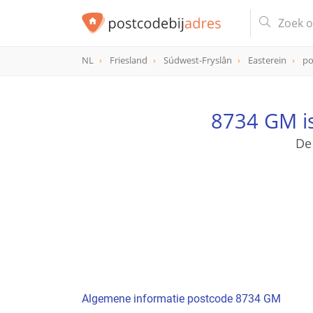
NL
Friesland
Súdwest-Fryslân
Easterein
po
postcode
8734 GM
8734 GM i
De
Algemene informatie postcode 8734 GM