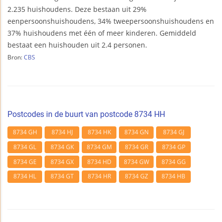
2.235 huishoudens. Deze bestaan uit 29%
eenpersoonshuishoudens, 34% tweepersoonshuishoudens en
37% huishoudens met één of meer kinderen. Gemiddeld
bestaat een huishouden uit 2.4 personen.
Bron:
CBS
Postcodes in de buurt van postcode 8734 HH
8734 GH
8734 HJ
8734 HK
8734 GN
8734 GJ
8734 GL
8734 GK
8734 GM
8734 GR
8734 GP
8734 GE
8734 GX
8734 HD
8734 GW
8734 GG
8734 HL
8734 GT
8734 HR
8734 GZ
8734 HB