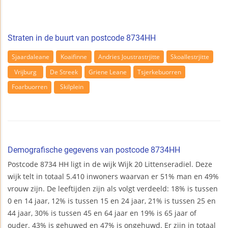
Straten in de buurt van postcode 8734HH
Sjaardaleane
Koaifinne
Andries Joustrastrjitte
Skoallestrjitte
Vrijburg
De Streek
Griene Leane
Tsjerkebuorren
Foarbuorren
Skilplein
Demografische gegevens van postcode 8734HH
Postcode 8734 HH ligt in de wijk Wijk 20 Littenseradiel. Deze
wijk telt in totaal 5.410 inwoners waarvan er 51% man en 49%
vrouw zijn. De leeftijden zijn als volgt verdeeld: 18% is tussen
0 en 14 jaar, 12% is tussen 15 en 24 jaar, 21% is tussen 25 en
44 jaar, 30% is tussen 45 en 64 jaar en 19% is 65 jaar of
ouder. 43% is gehuwed en 47% is ongehuwd. Er zijn in totaal