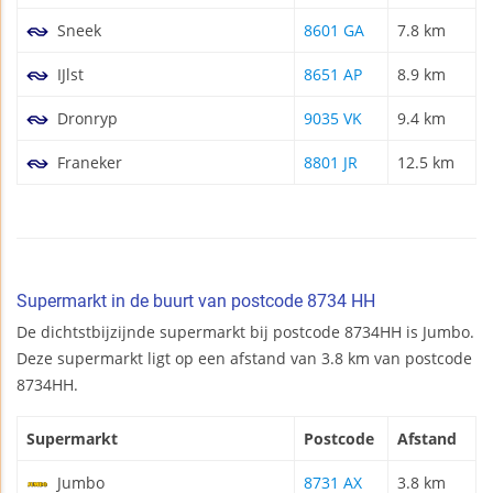
Sneek
8601 GA
7.8 km
IJlst
8651 AP
8.9 km
Dronryp
9035 VK
9.4 km
Franeker
8801 JR
12.5 km
Supermarkt in de buurt van postcode 8734 HH
De dichtstbijzijnde supermarkt bij postcode 8734HH is Jumbo.
Deze supermarkt ligt op een afstand van 3.8 km van postcode
8734HH.
Supermarkt
Postcode
Afstand
Jumbo
8731 AX
3.8 km