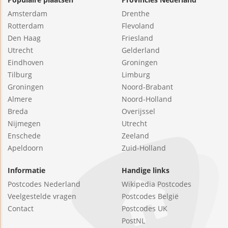
Amsterdam
Drenthe
Rotterdam
Flevoland
Den Haag
Friesland
Utrecht
Gelderland
Eindhoven
Groningen
Tilburg
Limburg
Groningen
Noord-Brabant
Almere
Noord-Holland
Breda
Overijssel
Nijmegen
Utrecht
Enschede
Zeeland
Apeldoorn
Zuid-Holland
Informatie
Handige links
Postcodes Nederland
Wikipedia Postcodes
Veelgestelde vragen
Postcodes België
Contact
Postcodes UK
PostNL