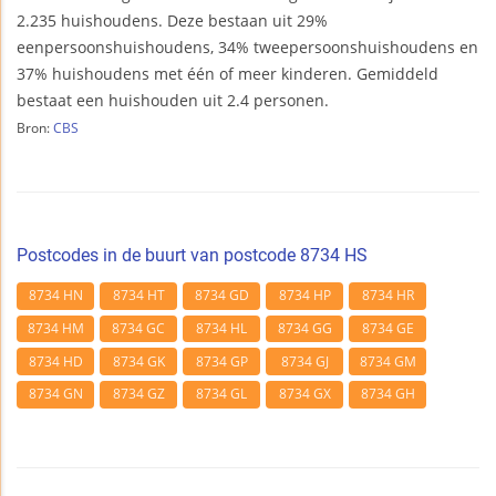
2.235 huishoudens. Deze bestaan uit 29%
eenpersoonshuishoudens, 34% tweepersoonshuishoudens en
37% huishoudens met één of meer kinderen. Gemiddeld
bestaat een huishouden uit 2.4 personen.
Bron:
CBS
Postcodes in de buurt van postcode 8734 HS
8734 HN
8734 HT
8734 GD
8734 HP
8734 HR
8734 HM
8734 GC
8734 HL
8734 GG
8734 GE
8734 HD
8734 GK
8734 GP
8734 GJ
8734 GM
8734 GN
8734 GZ
8734 GL
8734 GX
8734 GH