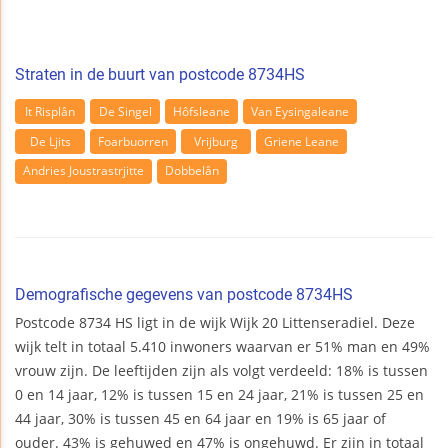
Straten in de buurt van postcode 8734HS
It Risplân
De Singel
Hôfsleane
Van Eysingaleane
De Ljits
Foarbuorren
Vrijburg
Griene Leane
Andries Joustrastrjitte
Dobbelân
Demografische gegevens van postcode 8734HS
Postcode 8734 HS ligt in de wijk Wijk 20 Littenseradiel. Deze
wijk telt in totaal 5.410 inwoners waarvan er 51% man en 49%
vrouw zijn. De leeftijden zijn als volgt verdeeld: 18% is tussen
0 en 14 jaar, 12% is tussen 15 en 24 jaar, 21% is tussen 25 en
44 jaar, 30% is tussen 45 en 64 jaar en 19% is 65 jaar of
ouder. 43% is gehuwed en 47% is ongehuwd. Er zijn in totaal