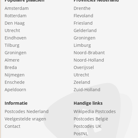
Amsterdam
Drenthe
Rotterdam
Flevoland
Den Haag
Friesland
Utrecht
Gelderland
Eindhoven
Groningen
Tilburg
Limburg
Groningen
Noord-Brabant
Almere
Noord-Holland
Breda
Overijssel
Nijmegen
Utrecht
Enschede
Zeeland
Apeldoorn
Zuid-Holland
Informatie
Handige links
Postcodes Nederland
Wikipedia Postcodes
Veelgestelde vragen
Postcodes België
Contact
Postcodes UK
PostNL