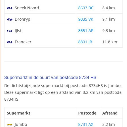
Sneek Noord
8603 BC
8.4 km
Dronryp
9035 VK
9.1 km
IJlst
8651 AP
9.3 km
Franeker
8801 JR
11.8 km
Supermarkt in de buurt van postcode 8734 HS
De dichtstbijzijnde supermarkt bij postcode 8734HS is Jumbo.
Deze supermarkt ligt op een afstand van 3.2 km van postcode
8734HS.
Supermarkt
Postcode
Afstand
Jumbo
8731 AX
3.2 km