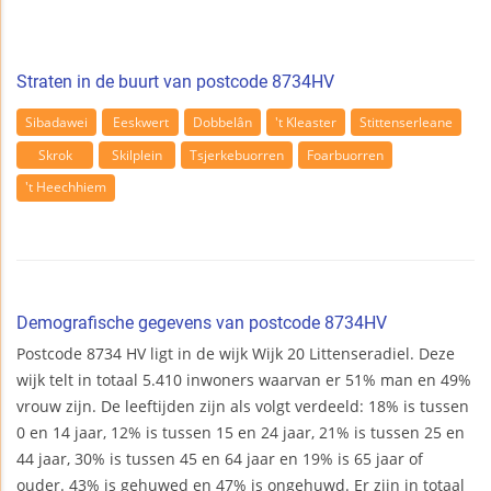
Straten in de buurt van postcode 8734HV
Sibadawei
Eeskwert
Dobbelân
't Kleaster
Stittenserleane
Skrok
Skilplein
Tsjerkebuorren
Foarbuorren
't Heechhiem
Demografische gegevens van postcode 8734HV
Postcode 8734 HV ligt in de wijk Wijk 20 Littenseradiel. Deze
wijk telt in totaal 5.410 inwoners waarvan er 51% man en 49%
vrouw zijn. De leeftijden zijn als volgt verdeeld: 18% is tussen
0 en 14 jaar, 12% is tussen 15 en 24 jaar, 21% is tussen 25 en
44 jaar, 30% is tussen 45 en 64 jaar en 19% is 65 jaar of
ouder. 43% is gehuwed en 47% is ongehuwd. Er zijn in totaal