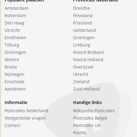
Amsterdam
Drenthe
Rotterdam
Flevoland
Den Haag
Friesland
Utrecht
Gelderland
Eindhoven
Groningen
Tilburg
Limburg
Groningen
Noord-Brabant
Almere
Noord-Holland
Breda
Overijssel
Nijmegen
Utrecht
Enschede
Zeeland
Apeldoorn
Zuid-Holland
Informatie
Handige links
Postcodes Nederland
Wikipedia Postcodes
Veelgestelde vragen
Postcodes België
Contact
Postcodes UK
PostNL