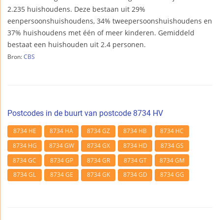
2.235 huishoudens. Deze bestaan uit 29%
eenpersoonshuishoudens, 34% tweepersoonshuishoudens en
37% huishoudens met één of meer kinderen. Gemiddeld
bestaat een huishouden uit 2.4 personen.
Bron:
CBS
Postcodes in de buurt van postcode 8734 HV
8734 HE
8734 HA
8734 GZ
8734 HB
8734 HC
8734 HG
8734 GW
8734 GX
8734 HD
8734 GS
8734 GC
8734 GP
8734 GR
8734 GT
8734 GM
8734 GL
8734 GE
8734 GK
8734 GD
8734 GG