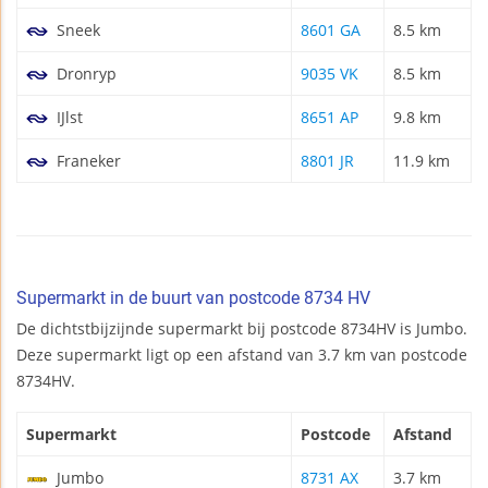
Sneek
8601 GA
8.5 km
Dronryp
9035 VK
8.5 km
IJlst
8651 AP
9.8 km
Franeker
8801 JR
11.9 km
Supermarkt in de buurt van postcode 8734 HV
De dichtstbijzijnde supermarkt bij postcode 8734HV is Jumbo.
Deze supermarkt ligt op een afstand van 3.7 km van postcode
8734HV.
Supermarkt
Postcode
Afstand
Jumbo
8731 AX
3.7 km