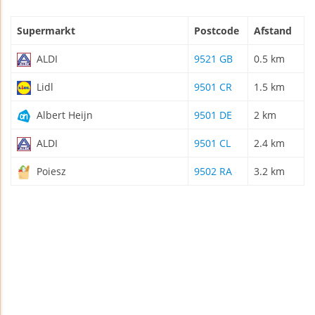
Supermarkt
Postcode
Afstand
ALDI
9521 GB
0.5 km
Lidl
9501 CR
1.5 km
Albert Heijn
9501 DE
2 km
ALDI
9501 CL
2.4 km
Poiesz
9502 RA
3.2 km