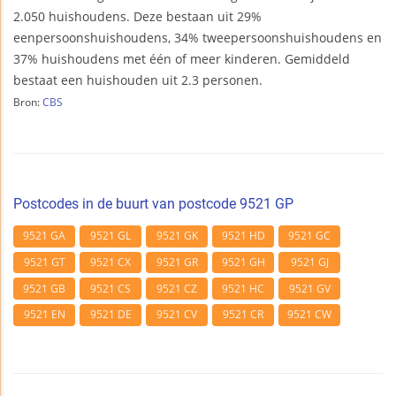
2.050 huishoudens. Deze bestaan uit 29%
eenpersoonshuishoudens, 34% tweepersoonshuishoudens en
37% huishoudens met één of meer kinderen. Gemiddeld
bestaat een huishouden uit 2.3 personen.
Bron:
CBS
Postcodes in de buurt van postcode 9521 GP
9521 GA
9521 GL
9521 GK
9521 HD
9521 GC
9521 GT
9521 CX
9521 GR
9521 GH
9521 GJ
9521 GB
9521 CS
9521 CZ
9521 HC
9521 GV
9521 EN
9521 DE
9521 CV
9521 CR
9521 CW