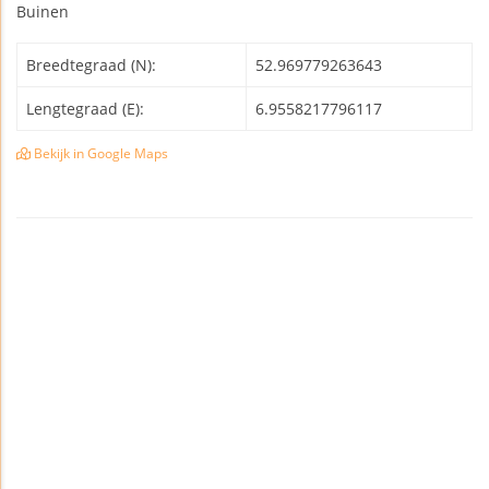
Buinen
Breedtegraad (N):
52.969779263643
Lengtegraad (E):
6.9558217796117
Bekijk in Google Maps