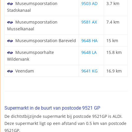
Museumspoorstation
9503 AD
3.7 km
Stadskanaal
Museumspoorstation
9581 AX
7.4 km
Musselkanaal
Museumspoorstation Bareveld
9648 HA
15 km
Museumspoorhalte
9648 LA
15.8 km
Wildervank
Veendam
9641 KG
16.9 km
Supermarkt in de buurt van postcode 9521 GP
De dichtstbijzijnde supermarkt bij postcode 9521GP is ALDI.
Deze supermarkt ligt op een afstand van 0.5 km van postcode
9521GP.