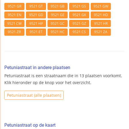
9521 GR
9521 GT
9521 GB
9521 GS
9521 GW
9521 EN
9521 GD
9521 GE
9521 GK
9521 HD
9521 CW
9521 HP
9521 GC
9521 GZ
9521 HR
9521 ZB
9521 ET
9521 HC
9521 CS
9521 ZA
Petuniastraat in andere plaatsen
Petuniastraat is een straatnaam die in 13 plaatsen voorkomt.
Klik hieronder op de knop voor het overzicht.
Petuniastraat (alle plaatsen)
Petuniastraat op de kaart