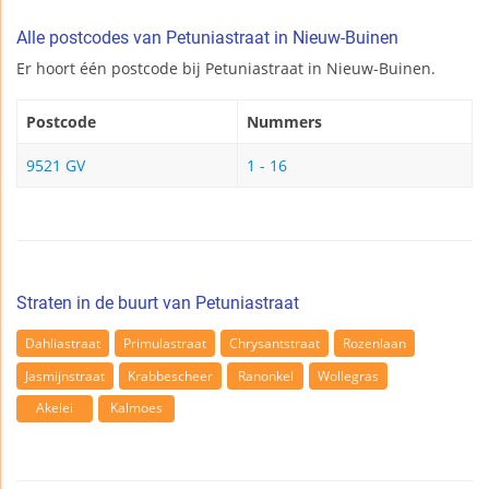
Alle postcodes van Petuniastraat in Nieuw-Buinen
Er hoort één postcode bij Petuniastraat in Nieuw-Buinen.
Postcode
Nummers
9521 GV
1 - 16
Straten in de buurt van Petuniastraat
Dahliastraat
Primulastraat
Chrysantstraat
Rozenlaan
Jasmijnstraat
Krabbescheer
Ranonkel
Wollegras
Akelei
Kalmoes