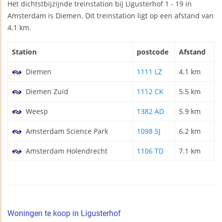
Het dichtstbijzijnde treinstation bij Ligusterhof 1 - 19 in
Amsterdam is Diemen. Dit treinstation ligt op een afstand van
4.1 km.
Station
postcode
Afstand
Diemen
1111 LZ
4.1 km
Diemen Zuid
1112 CK
5.5 km
Weesp
1382 AD
5.9 km
Amsterdam Science Park
1098 SJ
6.2 km
Amsterdam Holendrecht
1106 TD
7.1 km
Woningen te koop in Ligusterhof