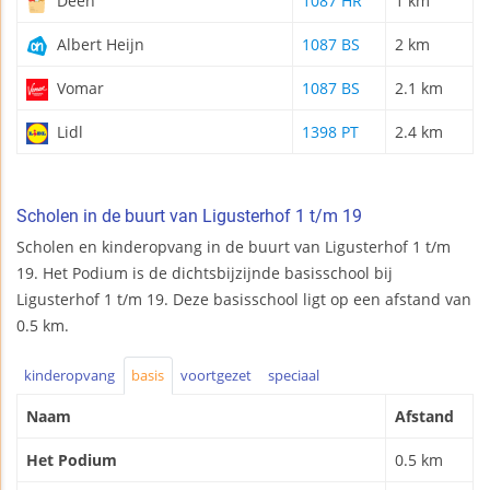
Deen
1087 HR
1 km
Albert Heijn
1087 BS
2 km
Vomar
1087 BS
2.1 km
Lidl
1398 PT
2.4 km
Scholen in de buurt van Ligusterhof 1 t/m 19
Scholen en kinderopvang in de buurt van Ligusterhof 1 t/m
19. Het Podium is de dichtsbijzijnde basisschool bij
Ligusterhof 1 t/m 19. Deze basisschool ligt op een afstand van
0.5 km.
kinderopvang
basis
voortgezet
speciaal
Naam
Afstand
Het Podium
0.5 km