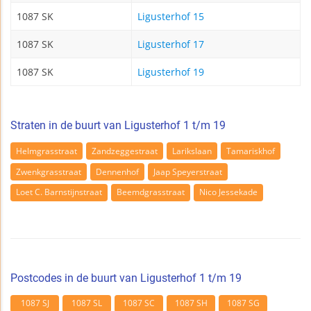
1087 SK
Ligusterhof 15
1087 SK
Ligusterhof 17
1087 SK
Ligusterhof 19
Straten in de buurt van Ligusterhof 1 t/m 19
Helmgrasstraat
Zandzeggestraat
Larikslaan
Tamariskhof
Zwenkgrasstraat
Dennenhof
Jaap Speyerstraat
Loet C. Barnstijnstraat
Beemdgrasstraat
Nico Jessekade
Postcodes in de buurt van Ligusterhof 1 t/m 19
1087 SJ
1087 SL
1087 SC
1087 SH
1087 SG