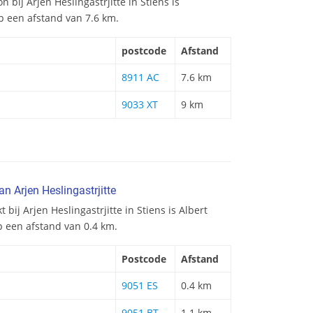
on bij Arjen Heslingastrjitte in Stiens is
op een afstand van 7.6 km.
postcode
Afstand
8911 AC
7.6 km
9033 XT
9 km
n Arjen Heslingastrjitte
 bij Arjen Heslingastrjitte in Stiens is Albert
p een afstand van 0.4 km.
Postcode
Afstand
9051 ES
0.4 km
9051 BT
1.1 km