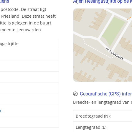
tiens
Arjen Heslingastrjitte op de 
 postcode. De straat ligt
riesland. Deze straat heeft
tte is gelegen in de buurt
e gemeente Leeuwarden.
gastrjitte
Geografische (GPS) inform
Breedte- en lengtegraad van m
n
Breedtegraad (N):
Lengtegraad (E):