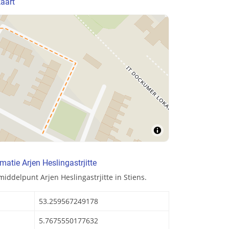
kaart
atie Arjen Heslingastrjitte
iddelpunt Arjen Heslingastrjitte in Stiens.
53.259567249178
5.7675550177632