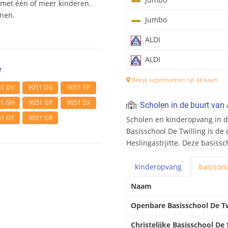
et één of meer kinderen.
onen.
Jumbo
ALDI
ALDI
e
Bekijk supermarkten op de kaart
51 DV
9051 DG
9051 EP
51 GH
9051 GP
9051 DX
Scholen in de buurt van A
51 DT
9051 GR
Scholen en kinderopvang in d
Basisschool De Twilling is de 
Heslingastrjitte. Deze basissc
kinderopvang
basis
ond
Naam
Openbare Basisschool De Tw
Christelijke Basisschool De