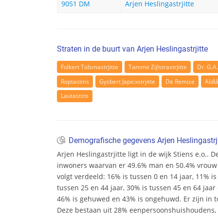
9051 DM
Arjen Heslingastrjitte
Straten in de buurt van Arjen Heslingastrjitte
Folkert Tolsmastrjitte
Tamme Zijlstrastrjitte
Dr. G.A
Roptastins
Gysbert Japicxstrjitte
De Remize
Aldl
Lautastins
Demografische gegevens Arjen Heslingastrji
Arjen Heslingastrjitte ligt in de wijk Stiens e.o.. D
inwoners waarvan er 49.6% man en 50.4% vrouw zij
volgt verdeeld: 16% is tussen 0 en 14 jaar, 11% is
tussen 25 en 44 jaar, 30% is tussen 45 en 64 jaar 
46% is gehuwed en 43% is ongehuwd. Er zijn in t
Deze bestaan uit 28% eenpersoonshuishoudens,