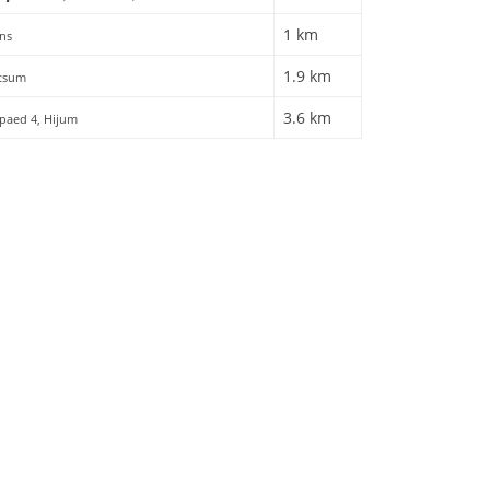
1 km
ens
1.9 km
itsum
3.6 km
erpaed 4, Hijum