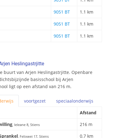
9051 BT
1.1 km
9051 BT
1.1 km
9051 BT
1.1 km
rjen Heslingastrjitte
e buurt van Arjen Heslingastrjitte. Openbare
dichtsbijzijnde basisschool bij Arjen
hool ligt op een afstand van 216 m.
erwijs
voortgezet
speciaal
onderwijs
Afstand
illing
216 m
, Ieleane 8, Stiens
 Sprankel
0.7 km
, Felixwei 17, Stiens