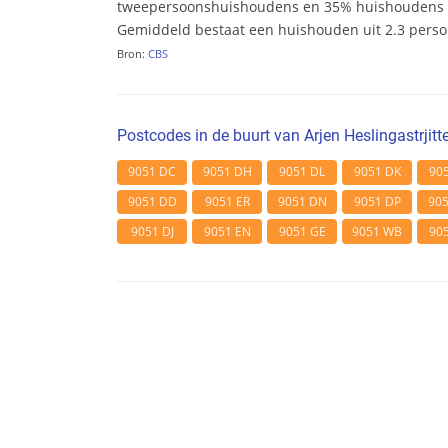
tweepersoonshuishoudens en 35% huishoudens m
Gemiddeld bestaat een huishouden uit 2.3 pers
Bron:
CBS
Postcodes in de buurt van Arjen Heslingastrjitt
9051 DC
9051 DH
9051 DL
9051 DK
90
9051 DD
9051 ER
9051 DN
9051 DP
90
9051 DJ
9051 EN
9051 GE
9051 WB
90