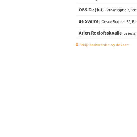
OBS De Jint
, Plataanstrjitte 2, Sti
de Swirrel
, Greate Buorren 32, Br
Arjen Roelofsskoalle
, Leijest
Bekijk basisscholen op de kaart