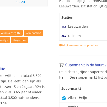
Het dichtstbijzijnde treinstati
1 - 20
Leeuwarden. Dit station ligt 
Station
Leeuwarden
. Wumkesstrjitte
Graldastins
Deinum
ânsdyk
Ungastins
Bekijk treinstations op de kaart
Supermarkt in de buurt va
tte
De dichtstbijzijnde supermarkt
eze wijk telt in totaal 8.390
Heijn. Deze supermarkt ligt o
n. De leeftijden zijn als
 tussen 15 en 24 jaar, 20% is
Supermarkt
en 23% is 65 jaar of ouder.
otaal 3.500 huishoudens.
Albert Heijn
 37%
Jumbo