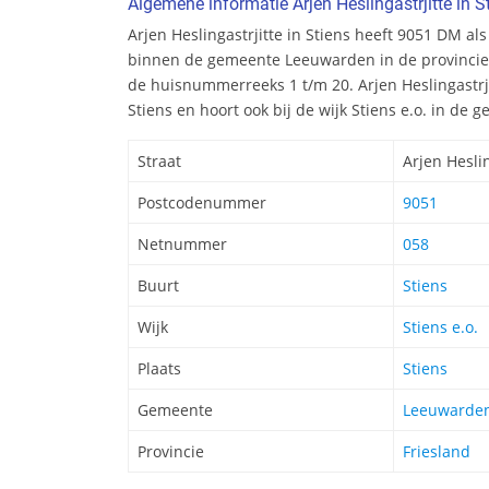
Algemene informatie Arjen Heslingastrjitte in S
Arjen Heslingastrjitte in Stiens heeft 9051 DM als
binnen de gemeente Leeuwarden in de provincie F
de huisnummerreeks 1 t/m 20. Arjen Heslingastrji
Stiens en hoort ook bij de wijk Stiens e.o. in d
Straat
Arjen Heslin
Postcodenummer
9051
Netnummer
058
Buurt
Stiens
Wijk
Stiens e.o.
Plaats
Stiens
Gemeente
Leeuwarde
Provincie
Friesland