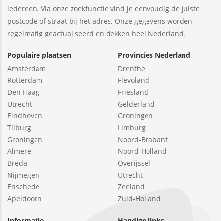
iedereen. Via onze zoekfunctie vind je eenvoudig de juiste
postcode of straat bij het adres. Onze gegevens worden
regelmatig geactualiseerd en dekken heel Nederland.
Populaire plaatsen
Provincies Nederland
Amsterdam
Drenthe
Rotterdam
Flevoland
Den Haag
Friesland
Utrecht
Gelderland
Eindhoven
Groningen
Tilburg
Limburg
Groningen
Noord-Brabant
Almere
Noord-Holland
Breda
Overijssel
Nijmegen
Utrecht
Enschede
Zeeland
Apeldoorn
Zuid-Holland
Informatie
Handige links