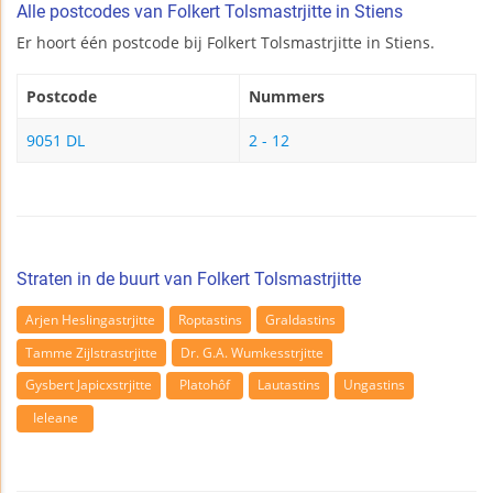
Alle postcodes van Folkert Tolsmastrjitte in Stiens
Er hoort één postcode bij Folkert Tolsmastrjitte in Stiens.
Postcode
Nummers
9051 DL
2 - 12
Straten in de buurt van Folkert Tolsmastrjitte
Arjen Heslingastrjitte
Roptastins
Graldastins
Tamme Zijlstrastrjitte
Dr. G.A. Wumkesstrjitte
Gysbert Japicxstrjitte
Platohôf
Lautastins
Ungastins
Ieleane