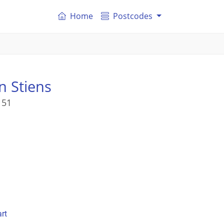
Home
Postcodes
n Stiens
 51
rt