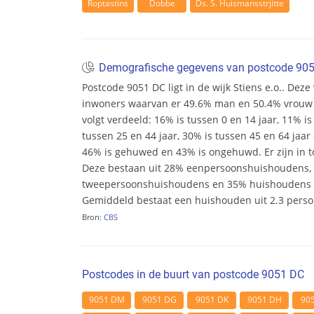
Roptastins
Dobbe
Ds. S. Huismansstrjitte
Demografische gegevens van postcode 90
Postcode 9051 DC ligt in de wijk Stiens e.o.. Deze w
inwoners waarvan er 49.6% man en 50.4% vrouw zij
volgt verdeeld: 16% is tussen 0 en 14 jaar, 11% is
tussen 25 en 44 jaar, 30% is tussen 45 en 64 jaar 
46% is gehuwed en 43% is ongehuwd. Er zijn in t
Deze bestaan uit 28% eenpersoonshuishoudens,
tweepersoonshuishoudens en 35% huishoudens m
Gemiddeld bestaat een huishouden uit 2.3 pers
Bron:
CBS
Postcodes in de buurt van postcode 9051 DC
9051 DM
9051 DG
9051 DK
9051 DH
90