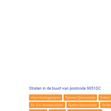
Straten in de buurt van postcode 9051DC
Arjen Heslingastrjitte
Tamme Zijlstrastrjitte
Folkert 
Dr. G.A. Wumkesstrjitte
Gysbert Japicxstrjitte
De Re