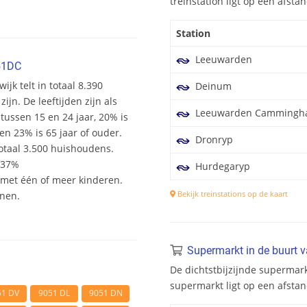
treinstation ligt op een afst
Station
Leeuwarden
51DC
ijk telt in totaal 8.390
Deinum
n. De leeftijden zijn als
Leeuwarden Cammingh
 tussen 15 en 24 jaar, 20% is
en 23% is 65 jaar of ouder.
Dronryp
otaal 3.500 huishoudens.
 37%
Hurdegaryp
et één of meer kinderen.
Bekijk treinstations op de kaart
onen.
Supermarkt in de buurt 
De dichtstbijzijnde supermark
supermarkt ligt op een afsta
51 DV
9051 DL
9051 DN