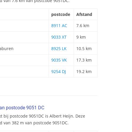
and van 7.6 km van postcode 9051DC.
postcode
Afstand
8911 AC
7.6 km
9033 XT
9 km
aburen
8925 LK
10.5 km
9035 VK
17.3 km
9254 DJ
19.2 km
van postcode 9051 DC
t bij postcode 9051DC is Albert Heijn. Deze
nd van 382 m van postcode 9051DC.