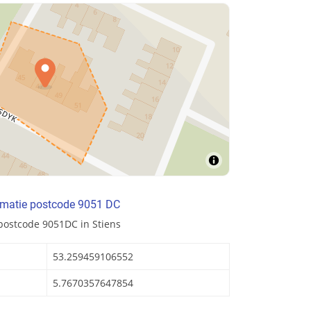
rmatie postcode 9051 DC
postcode 9051DC in Stiens
53.259459106552
5.7670357647854