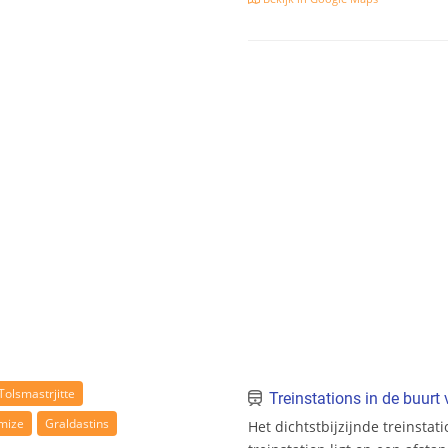
Tolsmastrjitte
Treinstations in de buur
mize
Graldastins
Het dichtstbijzijnde treinsta