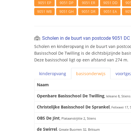
9051 EP
9051 DP
9051 ER
9051 DD
90
9051 WB
9051 GH
9051 DR
9051 EA
90
Scholen in de buurt van postcode 9051 DC
Scholen en kinderopvang in de buurt van postc
Basisschool De Twilling is de dichtsbijzijnde bas
Deze basisschool ligt op een afstand van 274 m.
kinderopvang
basis
onderwijs
voortge
Naam
Openbare Basisschool De Twilling
, Ieleane 8, Stiens
Christelijke Basisschool De Sprankel
, Felixwei 17, 
OBS De Jint
, Plataanstrjitte 2, Stiens
de Swirrel
, Greate Buorren 32, Britsum