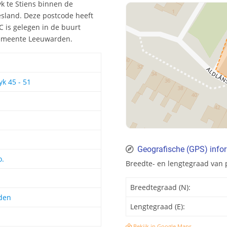
k te Stiens binnen de
esland. Deze postcode heeft
 is gelegen in de buurt
e gemeente Leeuwarden.
k 45 - 51
Geografische (GPS) info
o.
Breedte- en lengtegraad van 
Breedtegraad (N):
den
Lengtegraad (E):
d
Bekijk in Google Maps