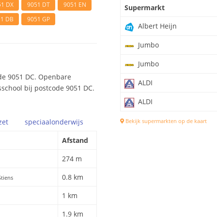
51 DX
9051 DT
9051 EN
Supermarkt
51 DB
9051 GP
Albert Heijn
Jumbo
Jumbo
ode 9051 DC. Openbare
ALDI
isschool bij postcode 9051 DC.
ALDI
zet
speciaal
onderwijs
Bekijk supermarkten op de kaart
Afstand
274 m
0.8 km
Stiens
1 km
1.9 km