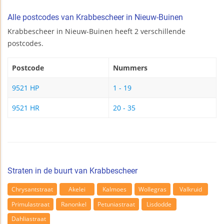
Alle postcodes van Krabbescheer in Nieuw-Buinen
Krabbescheer in Nieuw-Buinen heeft 2 verschillende
postcodes.
Postcode
Nummers
9521 HP
1 - 19
9521 HR
20 - 35
Straten in de buurt van Krabbescheer
Chrysantstraat
Akelei
Kalmoes
Wollegras
Valkruid
Primulastraat
Ranonkel
Petuniastraat
Lisdodde
Dahliastraat