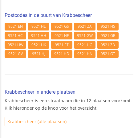
Postcodes in de buurt van Krabbescheer
9521 EN
9521 HL
9521 GS
9521 ZA
9521 HS
9521 HC
9521 HH
9521 HE
9521 GW
9521 GR
9521 HW
9521 HK
9521 ET
9521 HG
9521 ZB
9521 GV
9521 HJ
9521 HD
9521 HN
9521 GT
Krabbescheer in andere plaatsen
Krabbescheer is een straatnaam die in 12 plaatsen voorkomt.
Klik hieronder op de knop voor het overzicht.
Krabbescheer (alle plaatsen)