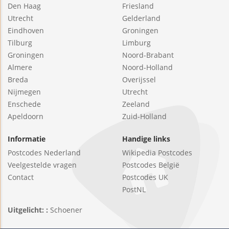
Den Haag
Friesland
Utrecht
Gelderland
Eindhoven
Groningen
Tilburg
Limburg
Groningen
Noord-Brabant
Almere
Noord-Holland
Breda
Overijssel
Nijmegen
Utrecht
Enschede
Zeeland
Apeldoorn
Zuid-Holland
Informatie
Handige links
Postcodes Nederland
Wikipedia Postcodes
Veelgestelde vragen
Postcodes België
Contact
Postcodes UK
PostNL
Uitgelicht: :
Schoener