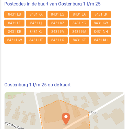
Postcodes in de buurt van Oostenburg 1 t/m 25
8431 LB
8431 KX
8431 LG
8431 LA
8431 LK
8431 LE
8431 LJ
8431 KZ
8431 KG
8431 KW
8431 KE
8431 KL
8431 KV
8431 KM
8431 NH
8431 HW
8431 HT
8431 LX
8431 KT
8431 KH
Oostenburg 1 t/m 25 op de kaart