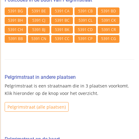
5391 BG
5391 BE
5391 CA
5391 CB
5391 BD
5391 BH
5391 CJ
5391 BC
5391 CL
5391 CK
5391 CH
5391 BJ
5391 BK
5391 CD
5391 CR
5391 BB
5391 CN
5391 CC
5391 CP
5391 CG
Pelgrimstraat in andere plaatsen
Pelgrimstraat is een straatnaam die in 3 plaatsen voorkomt.
Klik hieronder op de knop voor het overzicht.
Pelgrimstraat (alle plaatsen)