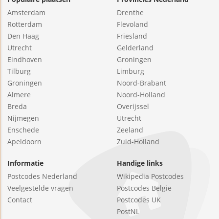
Amsterdam
Drenthe
Rotterdam
Flevoland
Den Haag
Friesland
Utrecht
Gelderland
Eindhoven
Groningen
Tilburg
Limburg
Groningen
Noord-Brabant
Almere
Noord-Holland
Breda
Overijssel
Nijmegen
Utrecht
Enschede
Zeeland
Apeldoorn
Zuid-Holland
Informatie
Handige links
Postcodes Nederland
Wikipedia Postcodes
Veelgestelde vragen
Postcodes België
Contact
Postcodes UK
PostNL