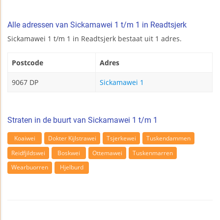
Alle adressen van Sickamawei 1 t/m 1 in Readtsjerk
Sickamawei 1 t/m 1 in Readtsjerk bestaat uit 1 adres.
Postcode
Adres
9067 DP
Sickamawei 1
Straten in de buurt van Sickamawei 1 t/m 1
Koaiwei
Dokter Kijlstrawei
Tsjerkewei
Tuskendammen
Reidfjildswei
Boskwei
Ottemawei
Tuskenmarren
Wearbuorren
Hjelburd