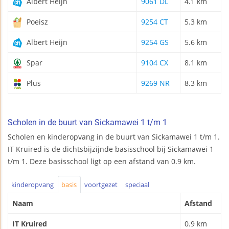
Albert Heijn
9061 DL
4.1 km
Poeisz
9254 CT
5.3 km
Albert Heijn
9254 GS
5.6 km
Spar
9104 CX
8.1 km
Plus
9269 NR
8.3 km
Scholen in de buurt van Sickamawei 1 t/m 1
Scholen en kinderopvang in de buurt van Sickamawei 1 t/m 1.
IT Kruired is de dichtsbijzijnde basisschool bij Sickamawei 1
t/m 1. Deze basisschool ligt op een afstand van 0.9 km.
kinderopvang
basis
voortgezet
speciaal
Naam
Afstand
IT Kruired
0.9 km