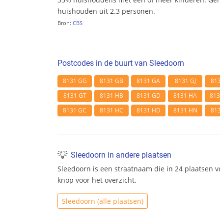
huishouden uit 2.3 personen.
Bron:
CBS
Postcodes in de buurt van Sleedoorn
8131 GG
8131 GB
8131 GA
8131 GJ
81
8131 GT
8131 HB
8131 GD
8131 HA
81
8131 GC
8131 HC
8131 HD
8131 HN
81
Sleedoorn in andere plaatsen
Sleedoorn is een straatnaam die in 24 plaatsen v
knop voor het overzicht.
Sleedoorn (alle plaatsen)