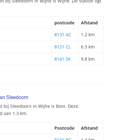
on bij Sleedoorn in Wijhe is Wijhe. Dit station ligt
postcode
Afstand
8131 AC
1.2 km
8121 CL
6.3 km
8141 SK
9.8 km
van Sleedoorn
t bij Sleedoorn in Wijhe is Boni. Deze
d van 1.3 km.
Postcode
Afstand
8131 BG
1.3 km