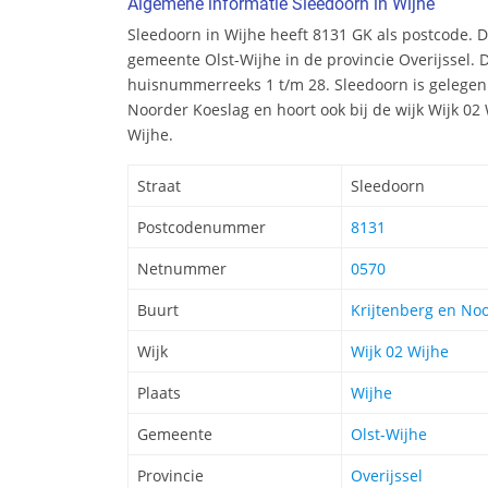
Algemene informatie Sleedoorn in Wijhe
Sleedoorn in Wijhe heeft 8131 GK als postcode. D
gemeente Olst-Wijhe in de provincie Overijssel. D
huisnummerreeks 1 t/m 28. Sleedoorn is gelegen 
Noorder Koeslag en hoort ook bij de wijk Wijk 02
Wijhe.
Straat
Sleedoorn
Postcodenummer
8131
Netnummer
0570
Buurt
Krijtenberg en No
Wijk
Wijk 02 Wijhe
Plaats
Wijhe
Gemeente
Olst-Wijhe
Provincie
Overijssel