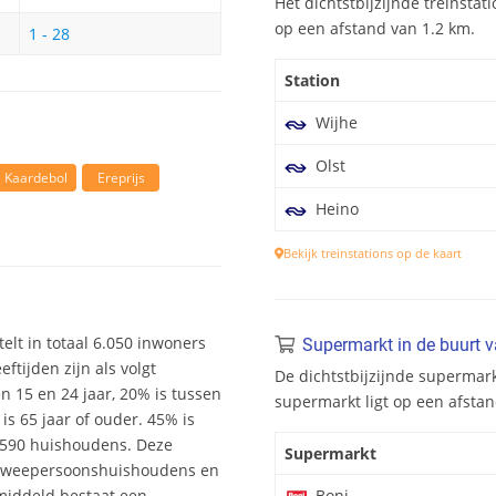
Het dichtstbijzijnde treinstati
op een afstand van 1.2 km.
1 - 28
Station
Wijhe
Olst
Kaardebol
Ereprijs
Heino
Bekijk treinstations op de kaart
telt in totaal 6.050 inwoners
Supermarkt in de buurt 
tijden zijn als volgt
De dichtstbijzijnde supermark
en 15 en 24 jaar, 20% is tussen
supermarkt ligt op een afstan
is 65 jaar of ouder. 45% is
2.590 huishoudens. Deze
Supermarkt
 tweepersoonshuishoudens en
middeld bestaat een
Boni