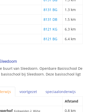
8131 BG
1.3 km
8131 DB
1.5 km
8121 KG
6.3 km
8121 BG
6.4 km
 Sleedoorn
de buurt van Sleedoorn. Openbare Basisschool De
 basisschool bij Sleedoorn. Deze basisschool ligt
erwijs
voortgezet
speciaal
onderwijs
Afstand
eperhof
0.8 km
, Kolkweiden 2, Wijhe