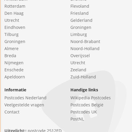
Rotterdam
Flevoland
Den Haag
Friesland
Utrecht
Gelderland
Eindhoven
Groningen
Tilburg
Limburg
Groningen
Noord-Brabant
Almere
Noord-Holland
Breda
Overijssel
Nijmegen
Utrecht
Enschede
Zeeland
Apeldoorn
Zuid-Holland
Informatie
Handige links
Postcodes Nederland
Wikipedia Postcodes
Veelgestelde vragen
Postcodes België
Contact
Postcodes UK
PostNL
Uitgelicht::
postcode 2512ED