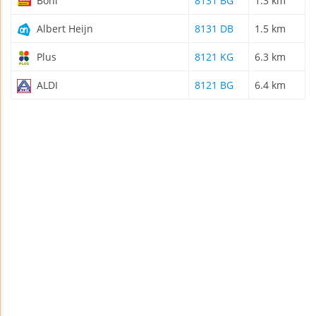
Boni
8131 BG
1.3 km
Albert Heijn
8131 DB
1.5 km
Plus
8121 KG
6.3 km
ALDI
8121 BG
6.4 km