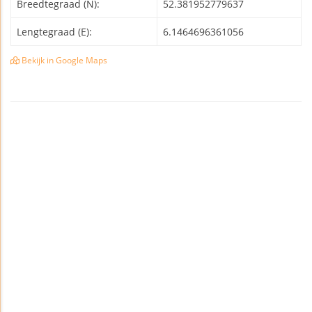
Breedtegraad (N):
52.381952779637
Lengtegraad (E):
6.1464696361056
Bekijk in Google Maps