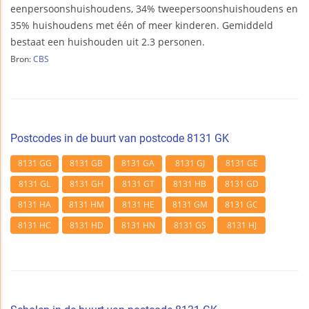
eenpersoonshuishoudens, 34% tweepersoonshuishoudens en
35% huishoudens met één of meer kinderen. Gemiddeld
bestaat een huishouden uit 2.3 personen.
Bron:
CBS
Postcodes in de buurt van postcode 8131 GK
8131 GG
8131 GB
8131 GA
8131 GJ
8131 GE
8131 GL
8131 GH
8131 GT
8131 HB
8131 GD
8131 HA
8131 HM
8131 HE
8131 GM
8131 GC
8131 HC
8131 HD
8131 HN
8131 GS
8131 HJ