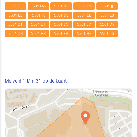
5501 DZ
5501 DW
5501 DX
5501 LA
5501 JJ
5501 LC
5501 JK
5501 DV
5501 EE
5501 LB
5501 DT
5501 LH
5501 EG
5501 LD
5501 DS
5501 DR
5501 HR
5501 EB
5501 HS
5501 LG
Meiveld 1 t/m 31 op de kaart