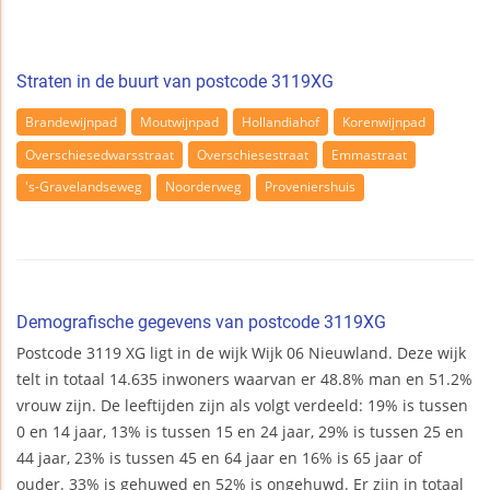
Straten in de buurt van postcode 3119XG
Brandewijnpad
Moutwijnpad
Hollandiahof
Korenwijnpad
Overschiesedwarsstraat
Overschiesestraat
Emmastraat
's-Gravelandseweg
Noorderweg
Proveniershuis
Demografische gegevens van postcode 3119XG
Postcode 3119 XG ligt in de wijk Wijk 06 Nieuwland. Deze wijk
telt in totaal 14.635 inwoners waarvan er 48.8% man en 51.2%
vrouw zijn. De leeftijden zijn als volgt verdeeld: 19% is tussen
0 en 14 jaar, 13% is tussen 15 en 24 jaar, 29% is tussen 25 en
44 jaar, 23% is tussen 45 en 64 jaar en 16% is 65 jaar of
ouder. 33% is gehuwed en 52% is ongehuwd. Er zijn in totaal