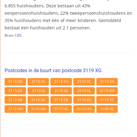
6.855 huishoudens. Deze bestaan uit 43%
eenpersoonshuishoudens, 22% tweepersoonshuishoudens en
35% huishoudens met één of meer kinderen. Gemiddeld
bestaat een huishouden uit 2.1 personen.
Bron:
CBS
Postcodes in de buurt van postcode 3119 XG
3119 XD
3119 XE
3119 XH
3119 XC
3119 XN
3119 ZA
3119 XJ
3119 XK
3119 XL
3119 XM
3119 XB
3119 XA
3119 ZB
3119 ZD
3119 ZC
3112 HH
3119 XW
3112 HC
3112 HG
3100 AJ