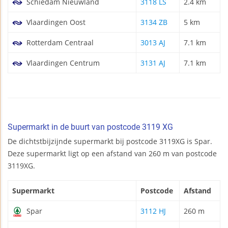
Schiedam Nieuwland
3118 LS
2.4 km
Vlaardingen Oost
3134 ZB
5 km
Rotterdam Centraal
3013 AJ
7.1 km
Vlaardingen Centrum
3131 AJ
7.1 km
Supermarkt in de buurt van postcode 3119 XG
De dichtstbijzijnde supermarkt bij postcode 3119XG is Spar.
Deze supermarkt ligt op een afstand van 260 m van postcode
3119XG.
Supermarkt
Postcode
Afstand
Spar
3112 HJ
260 m