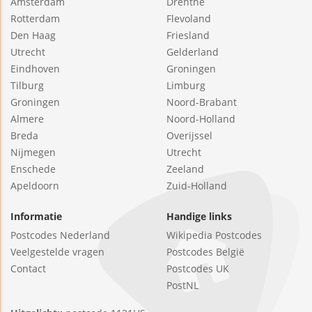
Amsterdam
Drenthe
Rotterdam
Flevoland
Den Haag
Friesland
Utrecht
Gelderland
Eindhoven
Groningen
Tilburg
Limburg
Groningen
Noord-Brabant
Almere
Noord-Holland
Breda
Overijssel
Nijmegen
Utrecht
Enschede
Zeeland
Apeldoorn
Zuid-Holland
Informatie
Handige links
Postcodes Nederland
Wikipedia Postcodes
Veelgestelde vragen
Postcodes België
Contact
Postcodes UK
PostNL