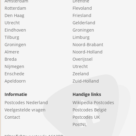
Amsterdam
Drenthe
Rotterdam
Flevoland
Den Haag
Friesland
Utrecht
Gelderland
Eindhoven
Groningen
Tilburg
Limburg
Groningen
Noord-Brabant
Almere
Noord-Holland
Breda
Overijssel
Nijmegen
Utrecht
Enschede
Zeeland
Apeldoorn
Zuid-Holland
Informatie
Handige links
Postcodes Nederland
Wikipedia Postcodes
Veelgestelde vragen
Postcodes België
Contact
Postcodes UK
PostNL