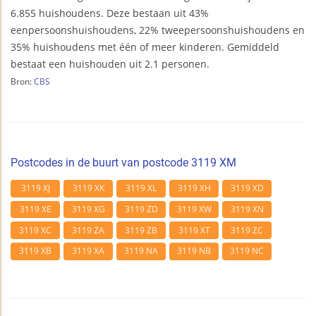
6.855 huishoudens. Deze bestaan uit 43%
eenpersoonshuishoudens, 22% tweepersoonshuishoudens en
35% huishoudens met één of meer kinderen. Gemiddeld
bestaat een huishouden uit 2.1 personen.
Bron:
CBS
Postcodes in de buurt van postcode 3119 XM
3119 XJ
3119 XK
3119 XL
3119 XH
3119 XD
3119 XE
3119 XG
3119 ZD
3119 XW
3119 XN
3119 XC
3119 ZA
3119 ZB
3119 XT
3119 ZC
3119 XB
3119 XA
3119 NA
3119 NB
3119 NC