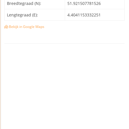
Breedtegraad (N):
51.921507781526
Lengtegraad (E):
4.4041153332251
Bekijk in Google Maps