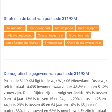
Straten in de buurt van postcode 3119XM
Hollandiahof
Brandewijnpad
Moutwijnpad
Korenwijnpad
's-Gravelandseweg
Overschiesestraat
Proveniershuis
Louis Raemaekersstraat
Emmastraat
Overschiesedwarsstraat
Demografische gegevens van postcode 3119XM
Postcode 3119 XM ligt in de wijk Wijk 06 Nieuwland. Deze wijk
telt in totaal 14.635 inwoners waarvan er 48.8% man en 51.2%
vrouw zijn. De leeftijden zijn als volgt verdeeld: 19% is tussen
0 en 14 jaar, 13% is tussen 15 en 24 jaar, 29% is tussen 25 en
44 jaar, 23% is tussen 45 en 64 jaar en 16% is 65 jaar of
ouder. 33% is gehuwed en 52% is ongehuwd. Er zijn in totaal