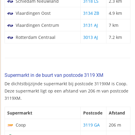
Schiedam Nieuwland
3118 LS
2.3 km
Vlaardingen Oost
3134 ZB
4.9 km
Vlaardingen Centrum
3131 AJ
7 km
Rotterdam Centraal
3013 AJ
7.2 km
Supermarkt in de buurt van postcode 3119 XM
De dichtstbijzijnde supermarkt bij postcode 3119XM is Coop.
Deze supermarkt ligt op een afstand van 206 m van postcode
3119XM.
Supermarkt
Postcode
Afstand
Coop
3119 GA
206 m