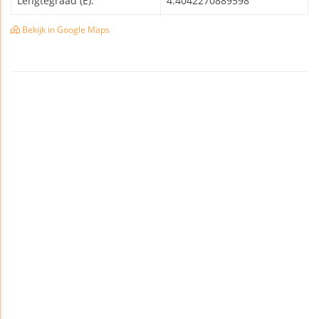
Lengtegraad (E):
4.4042270889598
Bekijk in Google Maps