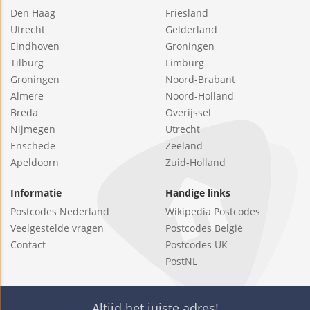
Den Haag
Friesland
Utrecht
Gelderland
Eindhoven
Groningen
Tilburg
Limburg
Groningen
Noord-Brabant
Almere
Noord-Holland
Breda
Overijssel
Nijmegen
Utrecht
Enschede
Zeeland
Apeldoorn
Zuid-Holland
Informatie
Handige links
Postcodes Nederland
Wikipedia Postcodes
Veelgestelde vragen
Postcodes België
Contact
Postcodes UK
PostNL
Altijd het juiste adres!