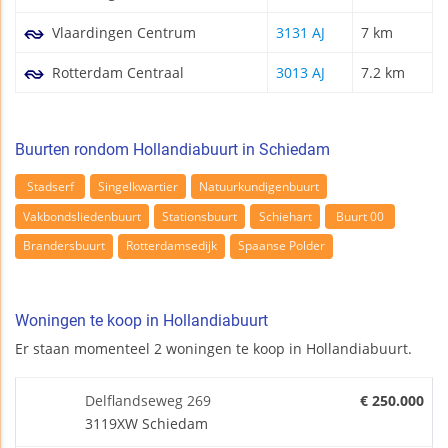
Vlaardingen Centrum
3131 AJ
7 km
Rotterdam Centraal
3013 AJ
7.2 km
Buurten rondom Hollandiabuurt in Schiedam
Stadserf
Singelkwartier
Natuurkundigenbuurt
Vakbondsliedenbuurt
Stationsbuurt
Schiehart
Buurt 00
Brandersbuurt
Rotterdamsedijk
Spaanse Polder
Woningen te koop in Hollandiabuurt
Er staan momenteel 2 woningen te koop in Hollandiabuurt.
Delflandseweg 269
€ 250.000
3119XW Schiedam