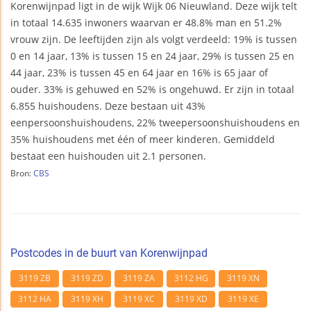
Korenwijnpad ligt in de wijk Wijk 06 Nieuwland. Deze wijk telt
in totaal 14.635 inwoners waarvan er 48.8% man en 51.2%
vrouw zijn. De leeftijden zijn als volgt verdeeld: 19% is tussen
0 en 14 jaar, 13% is tussen 15 en 24 jaar, 29% is tussen 25 en
44 jaar, 23% is tussen 45 en 64 jaar en 16% is 65 jaar of
ouder. 33% is gehuwed en 52% is ongehuwd. Er zijn in totaal
6.855 huishoudens. Deze bestaan uit 43%
eenpersoonshuishoudens, 22% tweepersoonshuishoudens en
35% huishoudens met één of meer kinderen. Gemiddeld
bestaat een huishouden uit 2.1 personen.
Bron:
CBS
Postcodes in de buurt van Korenwijnpad
3119 ZB
3119 ZD
3119 ZA
3112 HG
3119 XN
3112 HA
3119 XH
3119 XC
3119 XD
3119 XE