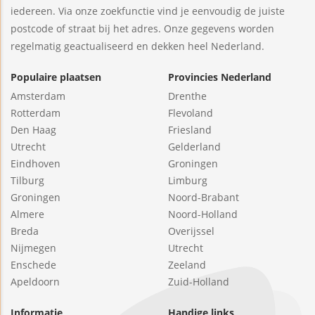
iedereen. Via onze zoekfunctie vind je eenvoudig de juiste
postcode of straat bij het adres. Onze gegevens worden
regelmatig geactualiseerd en dekken heel Nederland.
Populaire plaatsen
Provincies Nederland
Amsterdam
Drenthe
Rotterdam
Flevoland
Den Haag
Friesland
Utrecht
Gelderland
Eindhoven
Groningen
Tilburg
Limburg
Groningen
Noord-Brabant
Almere
Noord-Holland
Breda
Overijssel
Nijmegen
Utrecht
Enschede
Zeeland
Apeldoorn
Zuid-Holland
Informatie
Handige links