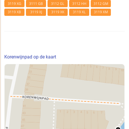
3119 XG
3111 GB
3112 GL
3112 HH
3112 GM
3119 XB
3119 XJ
3119 XK
3119 XL
3119 XM
Korenwijnpad op de kaart