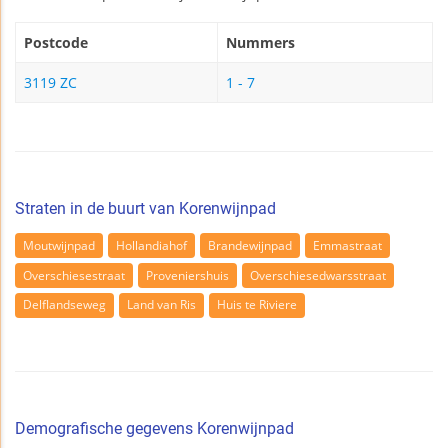
Postcode
Nummers
3119 ZC
1 - 7
Straten in de buurt van Korenwijnpad
Moutwijnpad
Hollandiahof
Brandewijnpad
Emmastraat
Overschiesestraat
Proveniershuis
Overschiesedwarsstraat
Delflandseweg
Land van Ris
Huis te Riviere
Demografische gegevens Korenwijnpad