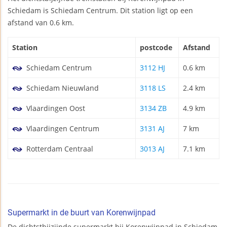
Schiedam is Schiedam Centrum. Dit station ligt op een
afstand van 0.6 km.
Station
postcode
Afstand
Schiedam Centrum
3112 HJ
0.6 km
Schiedam Nieuwland
3118 LS
2.4 km
Vlaardingen Oost
3134 ZB
4.9 km
Vlaardingen Centrum
3131 AJ
7 km
Rotterdam Centraal
3013 AJ
7.1 km
Supermarkt in de buurt van Korenwijnpad
De dichtstbijzijnde supermarkt bij Korenwijnpad in Schiedam