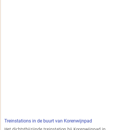
Treinstations in de buurt van Korenwijnpad
Het dichtstbijzijnde treinstation bij Korenwijnpad in