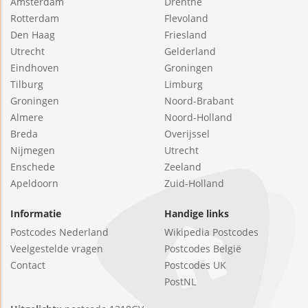
Amsterdam
Drenthe
Rotterdam
Flevoland
Den Haag
Friesland
Utrecht
Gelderland
Eindhoven
Groningen
Tilburg
Limburg
Groningen
Noord-Brabant
Almere
Noord-Holland
Breda
Overijssel
Nijmegen
Utrecht
Enschede
Zeeland
Apeldoorn
Zuid-Holland
Informatie
Handige links
Postcodes Nederland
Wikipedia Postcodes
Veelgestelde vragen
Postcodes België
Contact
Postcodes UK
PostNL