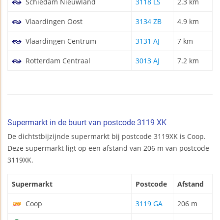
Schiedam Nieuwland
3118 LS
2.3 km
Vlaardingen Oost
3134 ZB
4.9 km
Vlaardingen Centrum
3131 AJ
7 km
Rotterdam Centraal
3013 AJ
7.2 km
Supermarkt in de buurt van postcode 3119 XK
De dichtstbijzijnde supermarkt bij postcode 3119XK is Coop.
Deze supermarkt ligt op een afstand van 206 m van postcode
3119XK.
Supermarkt
Postcode
Afstand
Coop
3119 GA
206 m