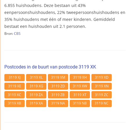
6.855 huishoudens. Deze bestaan uit 43%
eenpersoonshuishoudens, 22% tweepersoonshuishoudens en
35% huishoudens met één of meer kinderen. Gemiddeld
bestaat een huishouden uit 2.1 personen.
Bron:
CBS
Postcodes in de buurt van postcode 3119 XK
3119 XJ
3119 XL
3119 XM
3119 XH
3119 XD
3119 XE
3119 XG
3119 ZD
3119 XW
3119 XN
3119 XC
3119 ZA
3119 ZB
3119 XT
3119 ZC
3119 XB
3119 XA
3119 NA
3119 NB
3119 NC