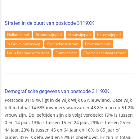
Straten in de buurt van postcode 3119XK
Hollandiahof
Brandewijnpad
Moutwijnpad
Korenwijnpad
's-Gravelandseweg
Overschiesestraat
Proveniershuis
Louis Raemaekersstraat
Emmastraat
Overschiesedwarsstraat
Demografische gegevens van postcode 3119XK
Postcode 3119 XK ligt in de wijk Wijk 06 Nieuwland. Deze wijk
telt in totaal 14.635 inwoners waarvan er 48.8% man en 51.2%
vrouw zijn. De leeftijden zijn als volgt verdeeld: 19% is tussen
0 en 14 jaar, 13% is tussen 15 en 24 jaar, 29% is tussen 25 en
44 jaar, 23% is tussen 45 en 64 jaar en 16% is 65 jaar of
ouder. 33% is gehuwed en 52% is ongehuwd. Er zijn in totaal