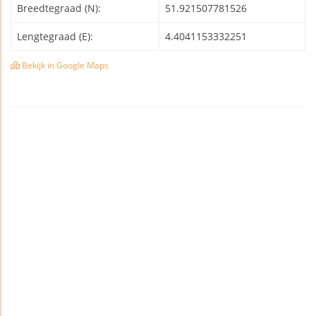
Breedtegraad (N):
51.921507781526
Lengtegraad (E):
4.4041153332251
Bekijk in Google Maps