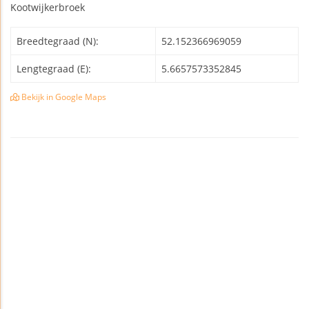
Kootwijkerbroek
Breedtegraad (N):
52.152366969059
Lengtegraad (E):
5.6657573352845
Bekijk in Google Maps