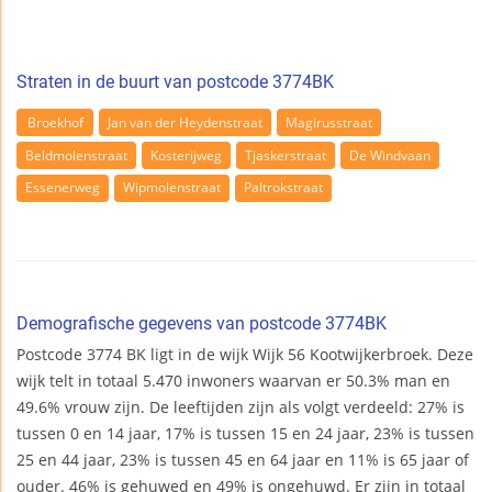
Straten in de buurt van postcode 3774BK
Broekhof
Jan van der Heydenstraat
Magirusstraat
Beldmolenstraat
Kosterijweg
Tjaskerstraat
De Windvaan
Essenerweg
Wipmolenstraat
Paltrokstraat
Demografische gegevens van postcode 3774BK
Postcode 3774 BK ligt in de wijk Wijk 56 Kootwijkerbroek. Deze
wijk telt in totaal 5.470 inwoners waarvan er 50.3% man en
49.6% vrouw zijn. De leeftijden zijn als volgt verdeeld: 27% is
tussen 0 en 14 jaar, 17% is tussen 15 en 24 jaar, 23% is tussen
25 en 44 jaar, 23% is tussen 45 en 64 jaar en 11% is 65 jaar of
ouder. 46% is gehuwed en 49% is ongehuwd. Er zijn in totaal