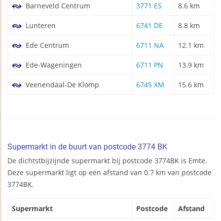
Barneveld Centrum
3771 ES
8.6 km
Lunteren
6741 DE
8.8 km
Ede Centrum
6711 NA
12.1 km
Ede-Wageningen
6711 PN
13.9 km
Veenendaal-De Klomp
6745 XM
15.6 km
Supermarkt in de buurt van postcode 3774 BK
De dichtstbijzijnde supermarkt bij postcode 3774BK is Emte.
Deze supermarkt ligt op een afstand van 0.7 km van postcode
3774BK.
Supermarkt
Postcode
Afstand