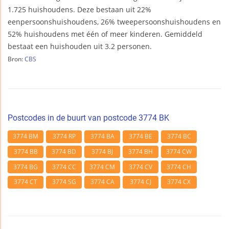
1.725 huishoudens. Deze bestaan uit 22%
eenpersoonshuishoudens, 26% tweepersoonshuishoudens en
52% huishoudens met één of meer kinderen. Gemiddeld
bestaat een huishouden uit 3.2 personen.
Bron:
CBS
Postcodes in de buurt van postcode 3774 BK
3774 BM
3774 RP
3774 BA
3774 BE
3774 BC
3774 BB
3774 BD
3774 BJ
3774 BH
3774 CW
3774 BG
3774 CC
3774 CM
3774 CV
3774 CH
3774 CT
3774 SG
3774 CA
3774 CJ
3774 CX